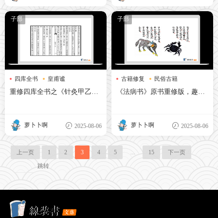
子部
子部
四库全书
皇甫谧
古籍修复
民俗古籍
针灸古籍
道教秘术
重修四库全书之《针灸甲乙
《法病书》原书重修版，趣味
经》
性的民俗古籍
萝卜卜啊
萝卜卜啊
2025-08-06
2025-08-06
上一页
1
2
3
4
5
...
15
下一页
跳转