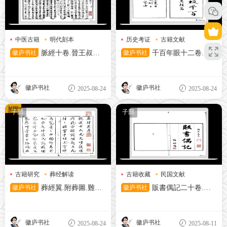
中医古籍
明代刻本
历史考证
古籍文献
脉学研究
明清刻本
徽庐书社
脈經十卷.晉王叔和
徽庐书社
千百年眼十二卷.明
撰.明袁表類校.明萬曆刻本
張燧纂.明范明泰.唐一澄.陳元
素.胡宗仁.商家梅.劉俊德.陳世
學.李軫.譚元春.方弘緒.石萬程.
徽庐书社
徽庐书社
2025-08-24
2025-08-24
夏楷.清光緒刻本
VIP
子部
子部
古籍研究
葬经解读
古籍收藏
民国文献
版本考据
徽庐书社
葬經翼.附葬圖.難解
徽庐书社
販書偶記二十卷.現
二十四篇.明繆希雍著.明刻本
代孫殿起錄.民國鉛印本
徽庐书社
徽庐书社
2025-08-24
2025-08-11