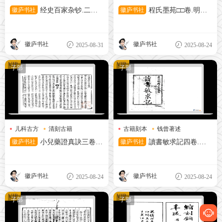
经史百家
徽庐书社
经史百家杂钞.二十
徽庐书社
程氏墨苑□□卷.明程
六卷.附简编二卷.清.曾国藩辑.
大約撰.明萬曆刻本
清光绪二年传忠书局刊本
徽庐书社
徽庐书社
2025-08-31
2025-08-24
VIP
VIP
子部
子部
儿科古方
清刻古籍
古籍刻本
钱曾著述
钱乙医书
雍正刻书
徽庐书社
小兒藥證真訣三卷.
徽庐书社
讀書敏求記四卷.清
宋錢乙撰.清刻本
錢曾撰.清雍正刻本
徽庐书社
徽庐书社
2025-08-24
2025-08-24
VIP
VIP
子部
子部