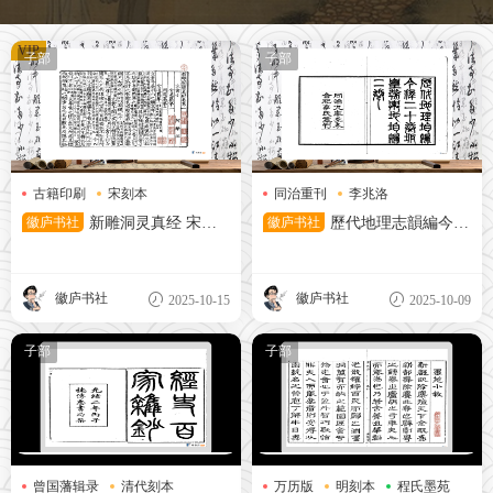
VIP
子部
子部
古籍印刷
宋刻本
同治重刊
李兆洛
道教典籍
清代地理志
徽庐书社
新雕洞灵真经 宋刻
徽庐书社
歷代地理志韻編今釋
本
二十卷(清)李兆洛 编 清同治9
-10年(1870-1871) 合肥李鴻章
徽庐书社
徽庐书社
2025-10-15
2025-10-09
子部
子部
曾国藩辑录
清代刻本
万历版
明刻本
程氏墨苑