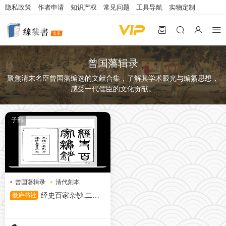
隐私政策
作者申请
知识产权
常见问题
工具导航
实物定制
曾国藩辑录
聚焦清末名臣曾国藩编选的文献合集，了解其学术眼光与编纂思想，
感受一代儒臣的文化贡献。
子部
曾国藩辑录
清代刻本
经史百家
徽庐书社
经史百家杂钞.二十
六卷.附简编二卷.清.曾国藩辑.
清光绪二年传忠书局刊本