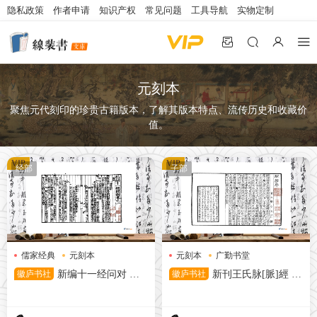
隐私政策
作者申请
知识产权
常见问题
工具导航
实物定制
元刻本
聚焦元代刻印的珍贵古籍版本，了解其版本特点、流传历史和收藏价
值。
VIP
VIP
经部
子部
儒家经典
元刻本
元刻本
广勤书堂
古籍研究
王氏脉经
徽庐书社
新编十一经问对 元
徽庐书社
新刊王氏脉[脈]經 元
刻本
天历三年广勤书堂刊本