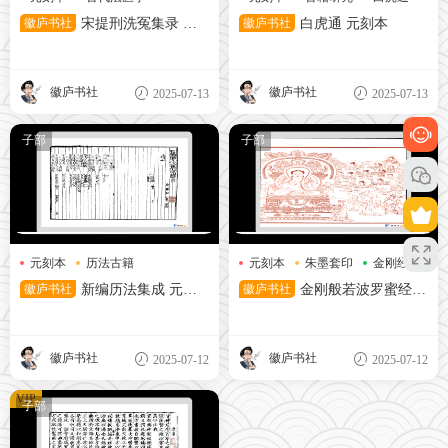
洗冤集录
徽庐书社
宋提刑洗冤集录 元
徽庐书社
白虎通 元刻本
刻本
徽庐书社
徽庐书社
2025-07-13
2025-07-13
子部
子部
元刻本
历法古籍
元刻本
朱墨套印
金刚经
古籍影印
徽庐书社
新编历法集成 元刻
徽庐书社
金刚般若波罗蜜经
本
二十世纪七十年代影印元至正
元年刘觉广江陵刊经所刻朱墨
套印本
徽庐书社
徽庐书社
2025-07-12
2025-07-12
VIP
子部