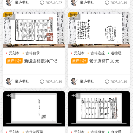
徽庐书社
徽庐书社
2025-10-22
2025-10-19
VIP
VIP
子部
子部
元刻本
古籍目录
元刻本
古籍注疏
道德经
搜神广记
徽庐书社
新编连相搜神广记
徽庐书社
老子鬳斋口义 元刻
元刻本
本
徽庐书社
徽庐书社
2025-10-19
2025-10-19
子部
子部
元刻本
古代法医学
元刻本
古籍研究
白虎通