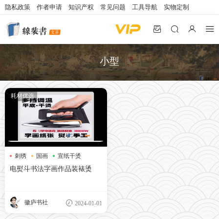
隐私政策
作者申请
知识产权
常见问题
工具导航
实物定制
小型
耗材优选
刺绣
国画
宣纸干烫
电熨斗书法字画作品装裱烫
徽庐书社
2024-01-01