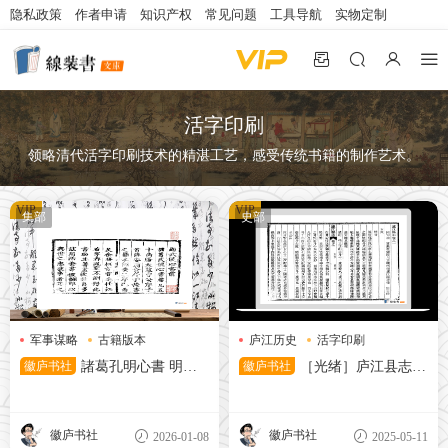
隐私政策
作者申请
知识产权
常见问题
工具导航
实物定制
活字印刷
领略清代活字印刷技术的精湛工艺，感受传统书籍的制作艺术。
VIP
VIP
集部
史部
军事谋略
古籍版本
庐江历史
活字印刷
活字印刷
清代县志
徽庐书社
諸葛孔明心書 明正
徽庐书社
［光绪］庐江县志
德十二年韓襲芳銅活字印本
（清）錢鑅修 （清）盧鈺纂
清光緒十一年（1885）活字印
本
徽庐书社
徽庐书社
2026-01-08
2025-05-11