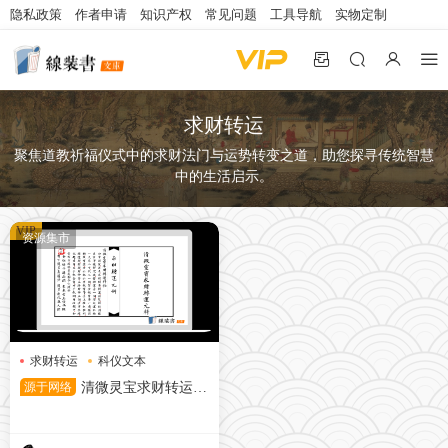
隐私政策
作者申请
知识产权
常见问题
工具导航
实物定制
求财转运
聚焦道教祈福仪式中的求财法门与运势转变之道，助您探寻传统智慧
中的生活启示。
VIP
资源集市
求财转运
科仪文本
道教典籍
源于网络
清微灵宝求财转运元
科（黑白版）-19页