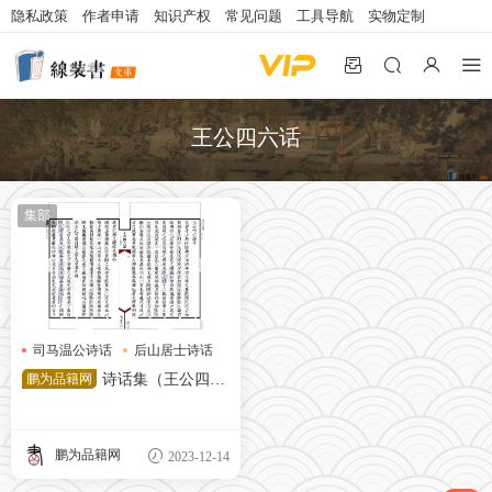
隐私政策
作者申请
知识产权
常见问题
工具导航
实物定制
王公四六话
集部
司马温公诗话
后山居士诗话
王公四六话
鹏为品籍网
诗话集（王公四六
话、后山居士诗话、司马温公
诗话）
鹏为品籍网
2023-12-14