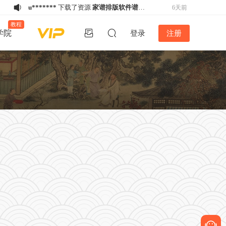
u*******
下载了资源
家谱排版软件谱公
6天前
英V5.2稳定版-不再更新
h****e
登录了本站
6天前
教程
学院
登录
注册
w*******
购买了资源
《备急灸方》结缘
6天前
活动
w*******
购买了资源
《备急灸方》结缘
6天前
活动
w*******
购买了资源
《备急灸方》结缘
6天前
活动
u*******
下载了资源
易排仿刻本排版
6天前
V4.2版丨2024年12月26日最新版！！
u*******
下载了资源
家谱排版软件谱公
2天前
英V5.2稳定版-不再更新
k*****5
登录了本站
5天前
w*******
购买了资源
《备急灸方》结缘
5天前
活动
h****e
登录了本站
5天前