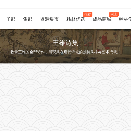
制
推荐
试上
子部
集部
资源集市
耗材优选
成品商城
翰林
王维诗集
收录王维的全部诗作，展现其在唐代诗坛的独特风格与艺术成就。