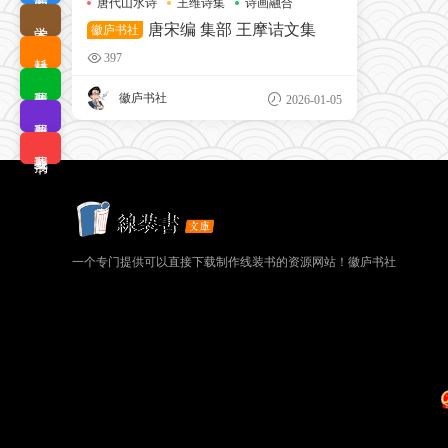
唐代山水诗
王维诗集
诗画融合
学术查询
唐宋编 集部 王摩诘文集
徽庐书社
耗材优选
397
我要排版
徽庐书社
2026-01-05
我要拼版
我要搜书
一个专门提供可以直接下载制作线装书的资源网站！徽庐书社