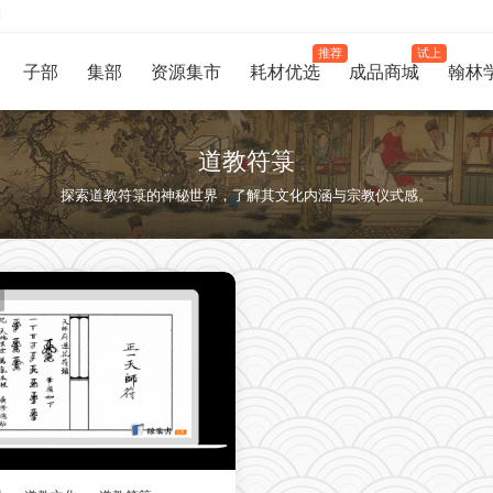
制
推荐
试上
子部
集部
资源集市
耗材优选
成品商城
翰林
道教符箓
探索道教符箓的神秘世界，了解其文化内涵与宗教仪式感。