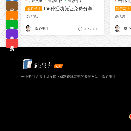
古籍文献
道教科仪
道教符箓
天师符
学术查询
156种经功凭证免费分享
徽庐书社
源于网络
耗材优选
3.35k
545
我要排版
徽庐书社
徽庐
2026-03-01
我要拼版
我要搜书
一个专门提供可以直接下载制作线装书的资源网站！徽庐书社