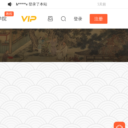
h****e
登录了本站
5天前
u*******
下载了资源
家谱排版软件谱公
6天前
教程
学院
登录
注册
英V5.2稳定版-不再更新
h****e
登录了本站
6天前
w*******
购买了资源
《备急灸方》结缘
6天前
活动
w*******
购买了资源
《备急灸方》结缘
6天前
活动
w*******
购买了资源
《备急灸方》结缘
6天前
活动
u*******
下载了资源
易排仿刻本排版
6天前
V4.2版丨2024年12月26日最新版！！
u*******
下载了资源
家谱排版软件谱公
2天前
英V5.2稳定版-不再更新
k*****5
登录了本站
5天前
w*******
购买了资源
《备急灸方》结缘
5天前
活动