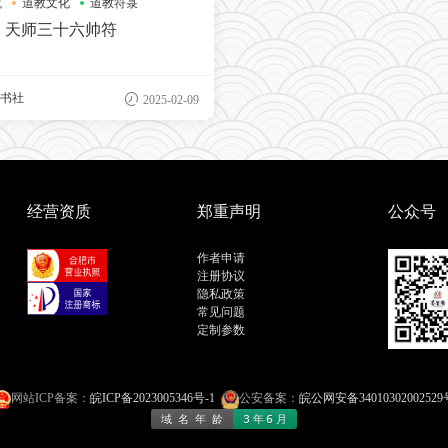
咒
道教文化
道教符箓
天师三十六帅符
书社
2025-02-09
经营资质
郑重声明
公众号
作者申请
注册协议
隐私政策
常见问题
定制参数
网站ICP备案：
皖ICP备2023005346号-1
公安备案：
皖公网安备34010302002529