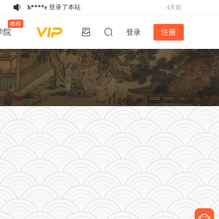
h****e
登录了本站
4天前
u*******
下载了资源
家谱排版软件谱公
4天前
教程
学院
登录
注册
英V5.2稳定版-不再更新
h****e
登录了本站
4天前
w*******
购买了资源
《备急灸方》结缘
4天前
活动
w*******
购买了资源
《备急灸方》结缘
5天前
活动
w*******
购买了资源
《备急灸方》结缘
5天前
。
活动
u*******
下载了资源
易排仿刻本排版
5天前
V4.2版丨2024年12月26日最新版！！
u*******
下载了资源
家谱排版软件谱公
37分钟前
英V5.2稳定版-不再更新
k*****5
登录了本站
3天前
w*******
购买了资源
《备急灸方》结缘
3天前
活动