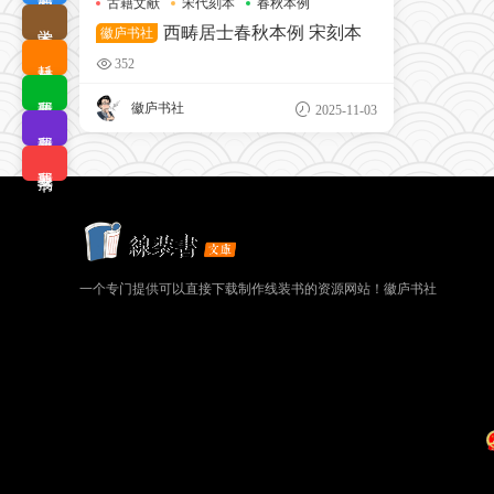
古籍文献
宋代刻本
春秋本例
学术查询
西畴居士春秋本例 宋刻本
徽庐书社
耗材优选
352
我要排版
徽庐书社
2025-11-03
我要拼版
我要搜书
一个专门提供可以直接下载制作线装书的资源网站！徽庐书社