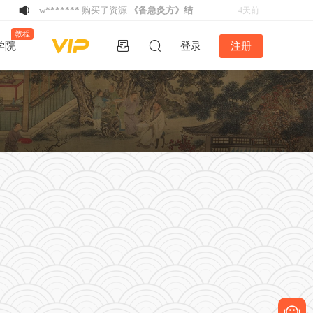
w*******
购买了资源
《备急灸方》结缘
4天前
活动
w*******
购买了资源
《备急灸方》结缘
4天前
教程
学院
登录
注册
活动
u*******
下载了资源
易排仿刻本排版
4天前
V4.2版丨2024年12月26日最新版！！
u*******
登录了本站
4天前
k*****5
登录了本站
2天前
w*******
购买了资源
《备急灸方》结缘
3天前
活动
h****e
登录了本站
3天前
u*******
下载了资源
家谱排版软件谱公
3天前
英V5.2稳定版-不再更新
h****e
登录了本站
3天前
w*******
购买了资源
《备急灸方》结缘
4天前
活动