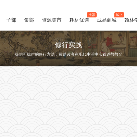
制
推荐
试上
子部
集部
资源集市
耗材优选
成品商城
翰林
修行实践
提供可操作的修行方法，帮助读者在现代生活中实践道教教义