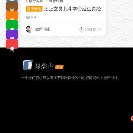
修行实践
道教经典
学术查询
太上玄灵北斗本命延生真经
源于网络
耗材优选
434
我要排版
徽庐书社
2025-01-13
我要拼版
我要搜书
一个专门提供可以直接下载制作线装书的资源网站！徽庐书社