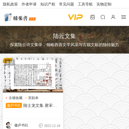
隐私政策
作者申请
知识产权
常见问题
工具导航
实物定制
陆云文集
探索陆云诗文集录，领略西晋文学风采与古籍文献的独特魅力
VIP
集部
古籍收藏
宋刻本
陆云文集
徽庐书社
陆士龙文集 唐宋编
集部
徽庐书社
2025-12-18