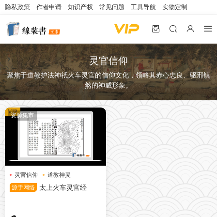
隐私政策
作者申请
知识产权
常见问题
工具导航
实物定制
灵官信仰
聚焦于道教护法神祇火车灵官的信仰文化，领略其赤心忠良、驱邪镇
煞的神威形象。
VIP
资源集市
灵官信仰
道教神灵
道教经典
源于网络
太上火车灵官经