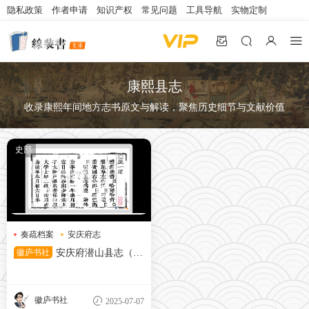
隐私政策
作者申请
知识产权
常见问题
工具导航
实物定制
康熙县志
收录康熙年间地方志书原文与解读，聚焦历史细节与文献价值
史部
奏疏档案
安庆府志
康熙县志
徽庐书社
安庆府潜山县志（康
熙）
徽庐书社
2025-07-07