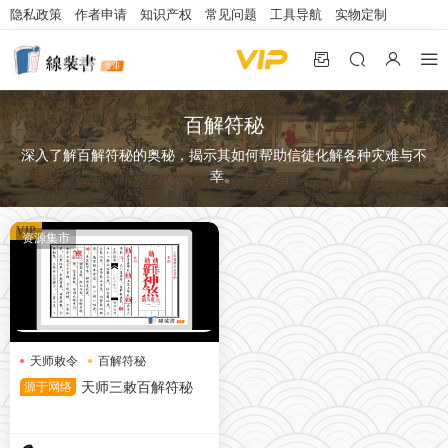
隐私政策
作者申请
知识产权
常见问题
工具导航
实物定制
百解符秘
深入了解百解符秘的奥秘，揭示其如何帮助信徒化解各种灾难与不
幸。
VIP
资源集市
天师敕令
百解符秘
道教符咒
源于网络
天师三敕百解符秘