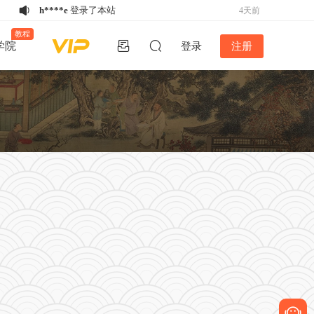
h****e
登录了本站
4天前
u*******
下载了资源
家谱排版软件谱公
4天前
教程
学院
登录
注册
英V5.2稳定版-不再更新
h****e
登录了本站
4天前
w*******
购买了资源
《备急灸方》结缘
5天前
活动
w*******
购买了资源
《备急灸方》结缘
5天前
活动
w*******
购买了资源
《备急灸方》结缘
5天前
活动
u*******
下载了资源
易排仿刻本排版
5天前
V4.2版丨2024年12月26日最新版！！
u*******
下载了资源
家谱排版软件谱公
10小时前
英V5.2稳定版-不再更新
k*****5
登录了本站
3天前
w*******
购买了资源
《备急灸方》结缘
4天前
活动