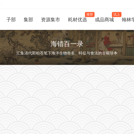
制
推荐
试上
子部
集部
资源集市
耗材优选
成品商城
翰林
海错百一录
汇集清代郭柏苍笔下海洋生物命名、特征与食法的古籍珍本