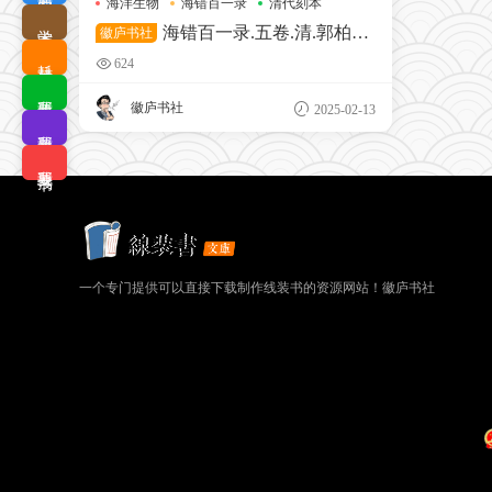
海洋生物
海错百一录
清代刻本
学术查询
海错百一录.五卷.清.郭柏苍
徽庐书社
撰.清光绪十二年写刻刊本（天津图
耗材优选
624
书馆藏）
我要排版
徽庐书社
2025-02-13
我要拼版
我要搜书
一个专门提供可以直接下载制作线装书的资源网站！徽庐书社