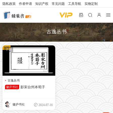
隐私政策
作者申请
知识产权
常见问题
工具导航
实物定制
古逸丛书
VIP
子部
古逸丛书
古逸丛书之七影宋台州本荀子
徽庐书社
影宋台州本荀子
台州本
徽庐书社
2024-07-16