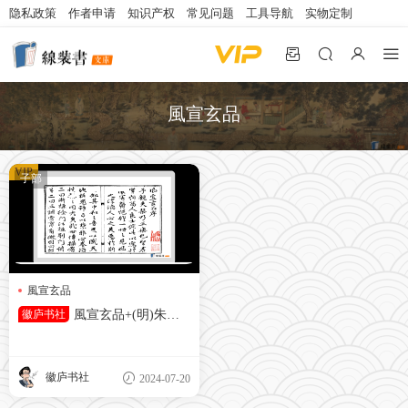
隐私政策
作者申请
知识产权
常见问题
工具导航
实物定制
風宣玄品
VIP
子部
風宣玄品
徽庐书社
風宣玄品+(明)朱厚
爝輯+明嘉靖十八年徽藩刻本
徽庐书社
2024-07-20