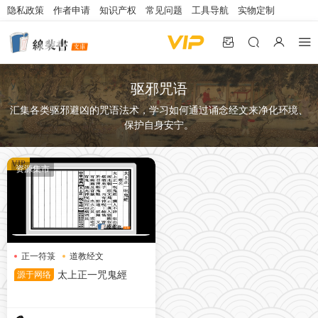
隐私政策
作者申请
知识产权
常见问题
工具导航
实物定制
驱邪咒语
汇集各类驱邪避凶的咒语法术，学习如何通过诵念经文来净化环境、
保护自身安宁。
VIP
资源集市
正一符箓
道教经文
驱邪咒语
源于网络
太上正一咒鬼經