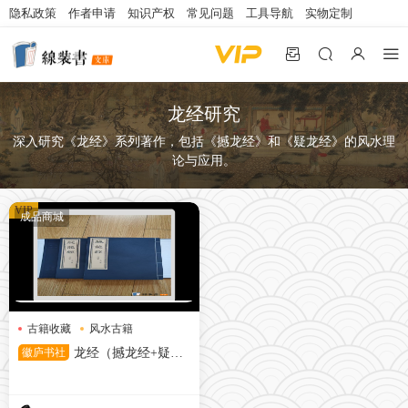
隐私政策
作者申请
知识产权
常见问题
工具导航
实物定制
龙经研究
深入研究《龙经》系列著作，包括《撼龙经》和《疑龙经》的风水理
论与应用。
VIP
成品商城
古籍收藏
风水古籍
龙经研究
徽庐书社
龙经（撼龙经+疑龙
经）实物