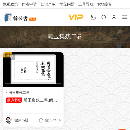
隐私政策
作者申请
知识产权
常见问题
工具导航
实物定制
雕玉集残二卷
VIP
子部
雕玉集残二卷
徽庐书社
雕玉集残二卷.阙名.
撰.据日本旧钞卷子本景刊
徽庐书社
2024-07-19