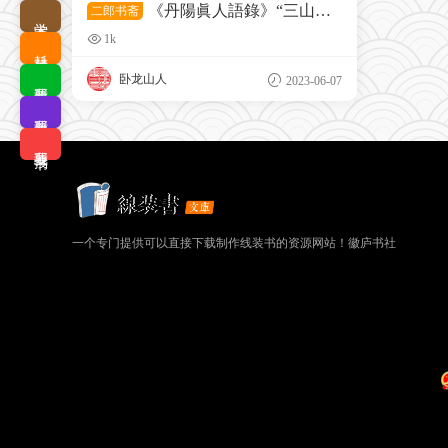
《丹陽眞人語錄》“三山有
二郎书斋
学术查询
侶人情淡，四海無家道義深”摘句|山
1k
东杨二郎製作
耗材优选
卧龙山人
2023-06-07
我要排版
我要拼版
我要搜书
一个专门提供可以直接下载制作线装书的资源网站！徽庐书社