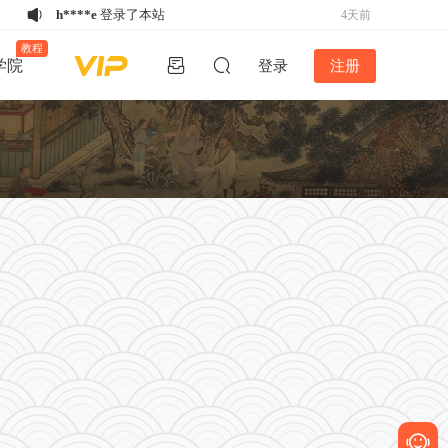
h****e
登录了本站
4天前
w*******
购买了资源
《备急灸方》结缘
4天前
教程
学院
登录
注册
活动
w*******
购买了资源
《备急灸方》结缘
4天前
活动
w*******
购买了资源
《备急灸方》结缘
4天前
活动
u*******
下载了资源
易排仿刻本排版
5天前
V4.2版丨2024年12月26日最新版！！
u*******
登录了本站
5天前
k*****5
登录了本站
3天前
w*******
购买了资源
《备急灸方》结缘
3天前
活动
h****e
登录了本站
3天前
u*******
下载了资源
家谱排版软件谱公
4天前
英V5.2稳定版-不再更新