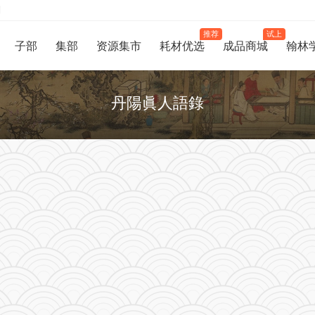
制
推荐
试上
子部
集部
资源集市
耗材优选
成品商城
翰林
丹陽眞人語錄