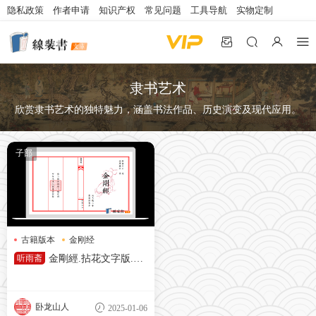
隐私政策
作者申请
知识产权
常见问题
工具导航
实物定制
隶书艺术
欣赏隶书艺术的独特魅力，涵盖书法作品、历史演变及现代应用。
子部
古籍版本
金刚经
隶书艺术
听雨斋
金剛經.拈花文字版.大
德三年葉鼎隸書本.楊二郎排
版.欒三娘校對.甲辰冬月吉日
（免费）
卧龙山人
2025-01-06