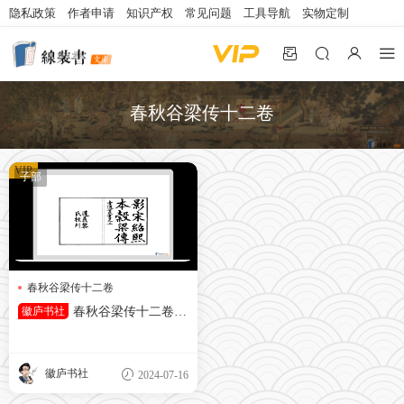
隐私政策
作者申请
知识产权
常见问题
工具导航
实物定制
春秋谷梁传十二卷
VIP
子部
春秋谷梁传十二卷
徽庐书社
春秋谷梁传十二卷.
附考异一卷.晋.范甯.集解.唐.陆
德明.音义.清.杨守敬.撰考异.据
宋绍熙本景刊
徽庐书社
2024-07-16