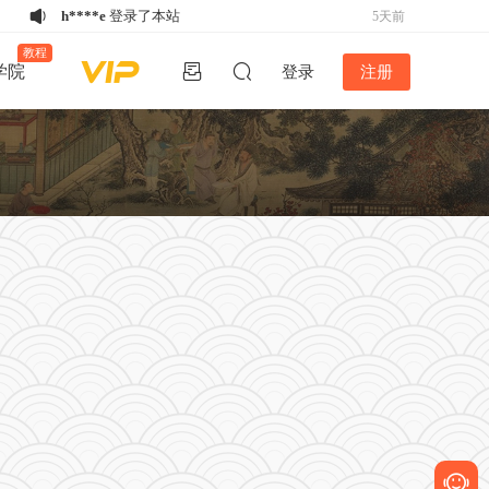
h****e
登录了本站
5天前
w*******
购买了资源
《备急灸方》结缘
5天前
教程
学院
登录
注册
活动
w*******
购买了资源
《备急灸方》结缘
5天前
活动
w*******
购买了资源
《备急灸方》结缘
5天前
活动
u*******
下载了资源
易排仿刻本排版
5天前
V4.2版丨2024年12月26日最新版！！
u*******
下载了资源
家谱排版软件谱公
14小时前
英V5.2稳定版-不再更新
k*****5
登录了本站
4天前
w*******
购买了资源
《备急灸方》结缘
4天前
活动
h****e
登录了本站
4天前
u*******
下载了资源
家谱排版软件谱公
5天前
英V5.2稳定版-不再更新