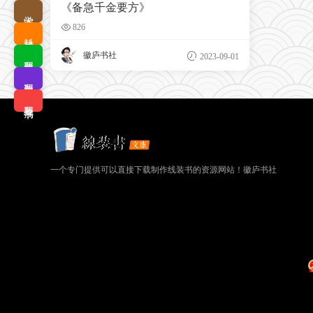
《备急千金要方》
学术查询
826
耗材优选
徽庐书社
2023-09-01
我要排版
我要拼版
我要搜书
一个专门提供可以直接下载制作线装书的资源网站！徽庐书社