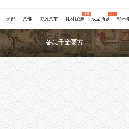
制
推荐
试上
子部
集部
资源集市
耗材优选
成品商城
翰林
备急千金要方