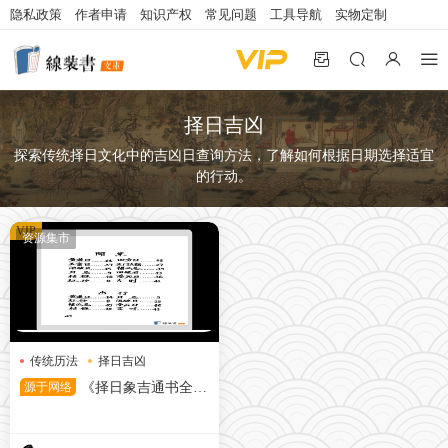
隐私政策
作者申请
知识产权
常见问题
工具导航
实物定制
择日吉凶
探索传统择日文化中的吉凶日查询方法，了解如何根据日期选择适宜
的行动。
VIP
资源集市
传统历法
择日吉凶
黄道吉日
源于网络
《择日象吉通书全
集》