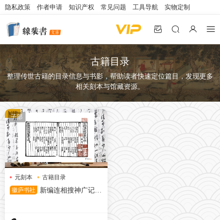
隐私政策
作者申请
知识产权
常见问题
工具导航
实物定制
古籍目录
整理传世古籍的目录信息与书影，帮助读者快速定位篇目，发现更多
相关刻本与馆藏资源。
VIP
子部
元刻本
古籍目录
搜神广记
徽庐书社
新编连相搜神广记
元刻本