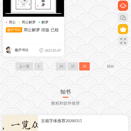
周公
周公解梦
解梦
徽庐书社
周公解梦 排版 已校
徽庐书社
2023-05-07
上一页
1
···
24
25
26
跳转
知书
教程和软件推荐
古籍字体推荐20260315