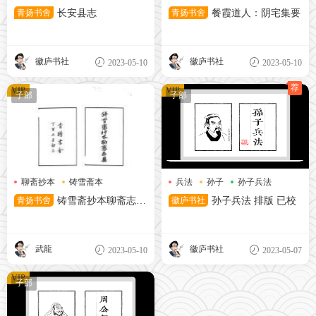
青扬书舍
长安县志
青扬书舍
餐霞道人：阴宅集要
徽庐书社
徽庐书社
2023-05-10
2023-05-10
荐
VIP
VIP
子部
子部
聊斋抄本
铸雪斋本
兵法
孙子
孙子兵法
青杨书舍
青扬书舍
铸雪斋抄本聊斋志异
徽庐书社
孙子兵法 排版 已校
(不全)
武龍
徽庐书社
2023-05-10
2023-05-07
VIP
子部