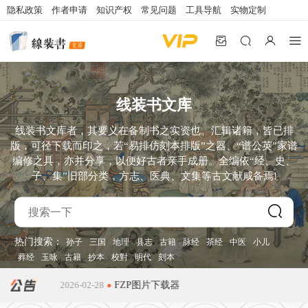
隐私政策
作者申请
知识产权
常见问题
工具导航
实物定制
线装书文库
线装书文库者，其要义在备制书之实资也。汇辑诸籍，皆已排
版，可径下载而印之，若“易排仿刻本排版”之器、“谱公英”家谱
编修之具，亦并分享，以便好古者亲手成册。全编依“经、史、
子、集”旧部分类，方志、医典、文集等古文献咸备焉!
热门搜索：
孙子
三国
地理
县志
古籍
脉经
茶经
中医
小儿
葬经
玉咏
古籍
抄本
校對
明代
刻本
2026-02-28
FZP图片下载器