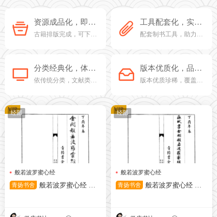
资源成品化，即取
工具配套化，实操
即用
性强
古籍排版完成，可下载
配套制书工具，助力亲
直接印制
手成册
分类经典化，体系
版本优质化，品类
清晰
丰富
依传统分类，文献类目
版本优质珍稀，覆盖多
齐全
领域
VIP
VIP
经部
经部
般若波罗蜜心经
般若波罗蜜心经
青扬书舍
般若波罗蜜心经 张
青扬书舍
般若波罗蜜心经 苏
即之書
轼書