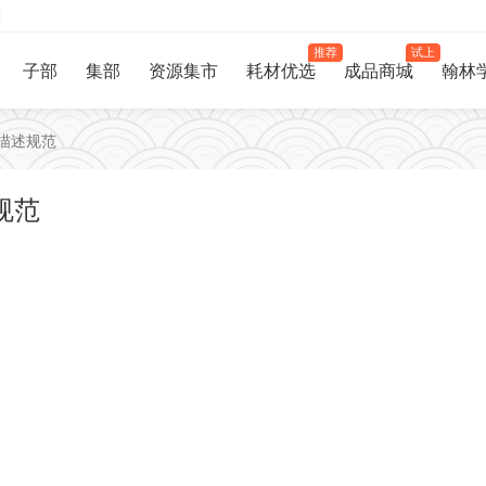
制
推荐
试上
子部
集部
资源集市
耗材优选
成品商城
翰林
式描述规范
述规范