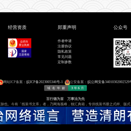
经营资质
郑重声明
公众号
作者申请
注册协议
隐私政策
常见问题
定制参数
网站ICP备案：
皖ICP备2023005346号-1
公安备案：
皖公网安备34010302002529
百行德为首 万事法为先
​​。今有「线装书文库」者，乃​​网海孤峰，独汇典籍​​，专供线装书册之式样、版式，