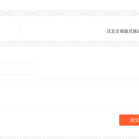
汉文古籍版式描
提交