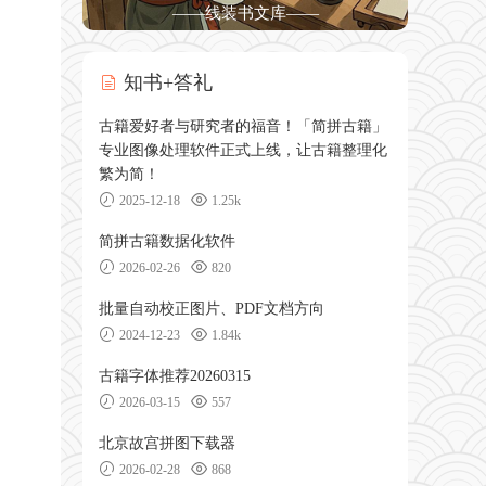
——线装书文库——
知书+答礼
古籍爱好者与研究者的福音！「简拼古籍」
专业图像处理软件正式上线，让古籍整理化
繁为简！
2025-12-18
1.25k
简拼古籍数据化软件
2026-02-26
820
批量自动校正图片、PDF文档方向
2024-12-23
1.84k
古籍字体推荐20260315
2026-03-15
557
北京故宫拼图下载器
2026-02-28
868