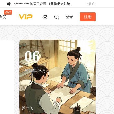
w*******
购买了资源
《备急灸方》结缘
4天前
活动
w*******
购买了资源
《备急灸方》结缘
4天前
教程
学院
登录
注册
活动
w*******
购买了资源
《备急灸方》结缘
4天前
活动
u*******
下载了资源
易排仿刻本排版
4天前
V4.2版丨2024年12月26日最新版！！
u*******
登录了本站
4天前
k*****5
登录了本站
3天前
醉后不知天在水，满船清梦压星河。——元·唐温如《题龙阳县青草湖》
w*******
购买了资源
《备急灸方》结缘
06
3天前
活动
h****e
登录了本站
3天前
u*******
下载了资源
家谱排版软件谱公
4天前
2026年
08月
英V5.2稳定版-不再更新
h****e
登录了本站
4天前
换一句