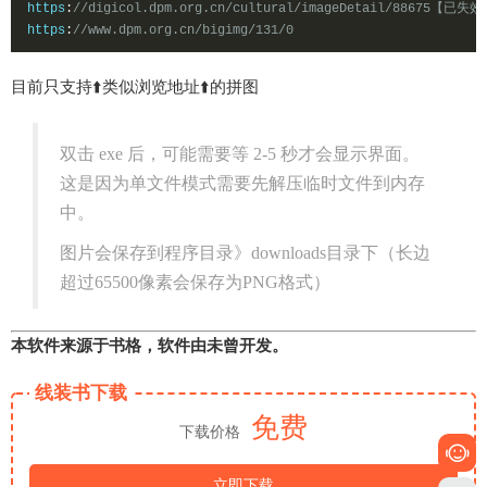
https
:
//digicol.dpm.org.cn/cultural/imageDetail/88675【已失
https
:
//www.dpm.org.cn/bigimg/131/0
目前只支持⬆️类似浏览地址⬆️的拼图
双击 exe 后，可能需要等 2-5 秒才会显示界面。
这是因为单文件模式需要先解压临时文件到内存
中。
图片会保存到程序目录》downloads目录下（长边
超过65500像素会保存为PNG格式）
本软件来源于书格，软件由未曾开发。
线装书下载
免费
下载价格
立即下载