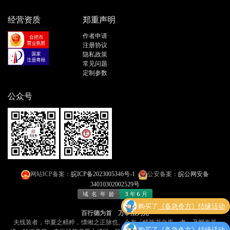
经营资质
郑重声明
作者申请
注册协议
隐私政策
常见问题
定制参数
公众号
网站ICP备案：
皖ICP备2023005346号-1
公安备案：
皖公网安备
34010302002529号
购买了
《备急灸方》结缘活动
百行德为首 万事法为先
夫线装者，华夏之精粹，缥缃之正脉也​​。今有「线装书文库」者，乃​​网海孤
购买了
《备急灸方》结缘活动