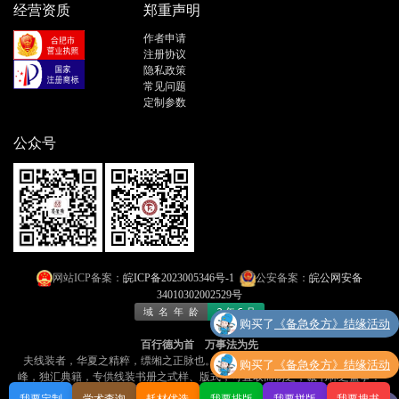
经营资质
郑重声明
作者申请
注册协议
隐私政策
常见问题
定制参数
公众号
网站ICP备案：
皖ICP备2023005346号-1
公安备案：
皖公网安备
34010302002529号
购买了
《备急灸方》结缘活动
百行德为首 万事法为先
购买了
《备急灸方》结缘活动
夫线装者，华夏之精粹，缥缃之正脉也​​。今有「线装书文库」者，乃​​网海孤
峰，独汇典籍​​，专供线装书册之式样、版式，可​​直取而制之​​，诚书林之盛事！