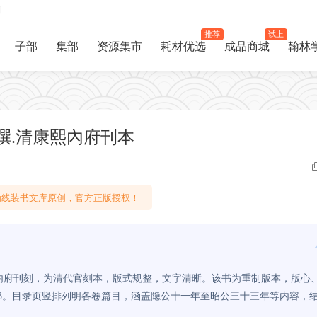
制
推荐
试上
子部
集部
资源集市
耗材优选
成品商城
翰林
撰.清康熙內府刊本
线装书文库原创，官方正版授权！
内府刊刻，为清代官刻本，版式规整，文字清晰。该书为重制版本，版心
3。目录页竖排列明各卷篇目，涵盖隐公十一年至昭公三十三年等内容，