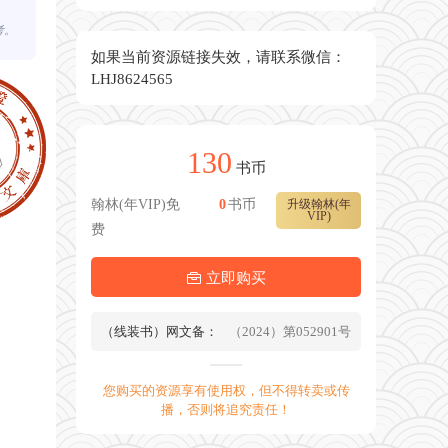
考。
如果当前资源链接失效，请联系微信：
LHJ8624565
130
书币
翰林(年VIP)免
0
书币
升级翰林(年
VIP)
费
立即购买
（线装书）网文备：
（2024）第052901号
您购买的资源享有使用权，但不得转卖或传
播，否则将追究责任！