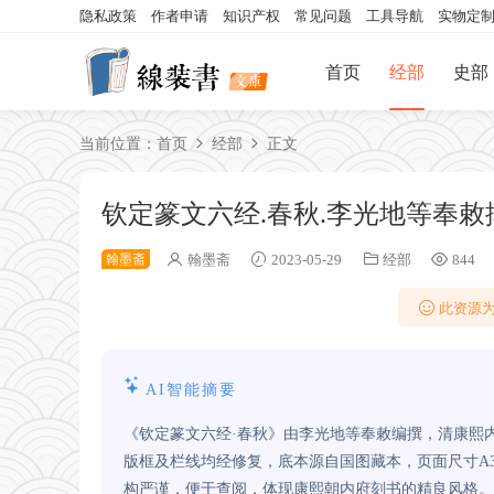
隐私政策
作者申请
知识产权
常见问题
工具导航
实物定
首页
经部
史部
当前位置：
首页
经部
正文
钦定篆文六经.春秋.李光地等奉敕
翰墨斋
翰墨斋
2023-05-29
经部
844
此资源为
AI智能摘要
《钦定篆文六经·春秋》由李光地等奉敕编撰，清康熙
版框及栏线均经修复，底本源自国图藏本，页面尺寸A
构严谨，便于查阅，体现康熙朝内府刻书的精良风格。