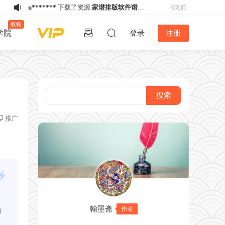
u*******
下载了资源
家谱排版软件谱公
6天前
英V5.2稳定版-不再更新
h****e
登录了本站
6天前
教程
学院
登录
注册
w*******
购买了资源
《备急灸方》结缘
6天前
活动
w*******
购买了资源
《备急灸方》结缘
6天前
活动
w*******
购买了资源
《备急灸方》结缘
6天前
活动
u*******
下载了资源
易排仿刻本排版
6天前
V4.2版丨2024年12月26日最新版！！
u*******
下载了资源
家谱排版软件谱公
2天前
英V5.2稳定版-不再更新
k*****5
登录了本站
5天前
推广
w*******
购买了资源
《备急灸方》结缘
5天前
活动
h****e
登录了本站
5天前
、
翰墨斋
作者
结