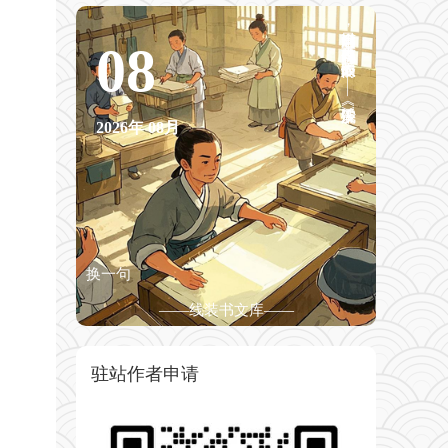
满目山河空念远，落花风雨更伤春。不如怜取眼前人。——宋晏殊《浣溪沙》
08
2026年
08月
换一句
——线装书文库——
驻站作者申请