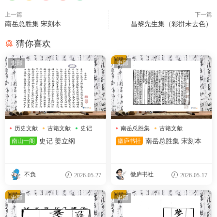
上一篇
下一篇
南岳总胜集 宋刻本
昌黎先生集（彩拼未去色）
猜你喜欢
VIP
史部
史部
历史文献
古籍文献
史记
南岳总胜集
古籍文献
古籍版本
南山一阁
史记 姜立纲
徽庐书社
南岳总胜集 宋刻本
不负
徽庐书社
2026-05-27
2026-05-17
VIP
VIP
史部
史部