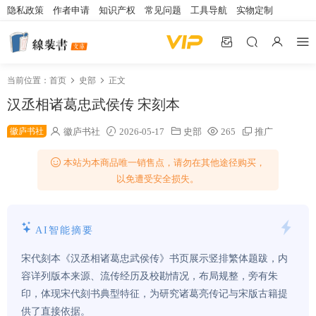
隐私政策
作者申请
知识产权
常见问题
工具导航
实物定制
当前位置：
首页
史部
正文
汉丞相诸葛忠武侯传 宋刻本
徽庐书社
徽庐书社
2026-05-17
史部
265
推广
本站为本商品唯一销售点，请勿在其他途径购买，
以免遭受安全损失。
AI智能摘要
宋代刻本《汉丞相诸葛忠武侯传》书页展示竖排繁体题跋，内
容详列版本来源、流传经历及校勘情况，布局规整，旁有朱
印，体现宋代刻书典型特征，为研究诸葛亮传记与宋版古籍提
供了直接依据。