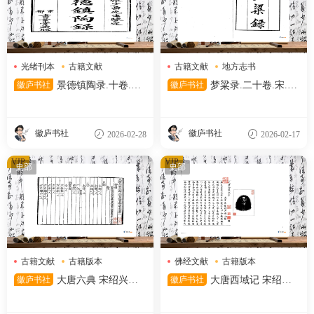
光绪刊本
古籍文献
古籍文献
地方志书
工艺典籍
宋刻本
徽庐书社
景德镇陶录.十卷.清.
徽庐书社
梦粱录.二十卷.宋.吴
蓝浦著.清光绪十七年京都书业
自牧.撰.清末刊本
堂刊本
徽庐书社
徽庐书社
2026-02-28
2026-02-17
VIP
VIP
史部
史部
古籍文献
古籍版本
佛经文献
古籍版本
宋刻本
大唐西域记
徽庐书社
大唐六典 宋绍兴四
徽庐书社
大唐西域记 宋绍兴
年温州州学刻递修本
二年王永从刻安吉州思溪法宝
资福禅寺大藏本