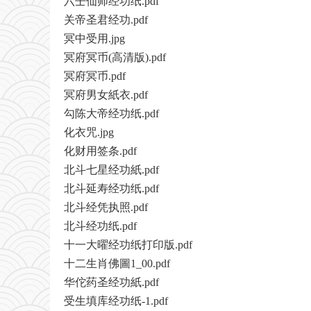
六壬仙师经功纸.pdf
关帝圣君经功.pdf
冥中受用.jpg
冥府冥币(高清版).pdf
冥府冥币.pdf
冥府男女紙衣.pdf
勾陈大帝经功纸.pdf
化衣咒.jpg
化财用签条.pdf
北斗七星经功紙.pdf
北斗延寿经功纸.pdf
北斗经凭执照.pdf
北斗经功纸.pdf
十一大曜经功纸打印版.pdf
十二生肖佛圖1_00.pdf
华佗药圣经功紙.pdf
受生填库经功纸-1.pdf