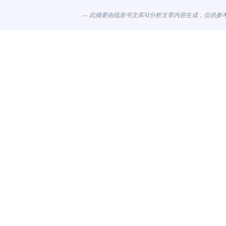
— 此摘要由线装书文库AI分析文章内容生成，仅供参