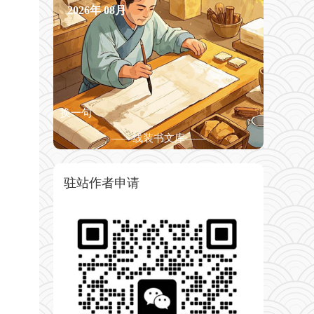
2026年
08月
换一句
——线装书文库——
驻站作者申请