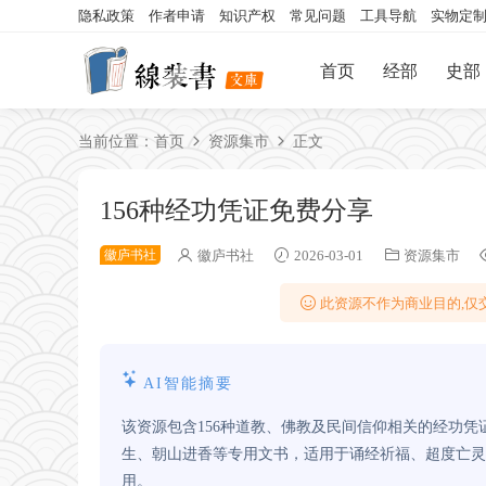
隐私政策
作者申请
知识产权
常见问题
工具导航
实物定
首页
经部
史部
当前位置：
首页
资源集市
正文
156种经功凭证免费分享
徽庐书社
徽庐书社
2026-03-01
资源集市
此资源不作为商业目的,仅交
AI智能摘要
该资源包含156种道教、佛教及民间信仰相关的经功
生、朝山进香等专用文书，适用于诵经祈福、超度亡灵
用。