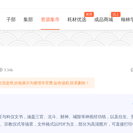
制
推荐
试上
子部
集部
资源集市
耗材优选
成品商城
翰林
3.34k
流使用,价格展示为整理辛苦费,如有侵权,联系删除！
凭证与科仪文书，涵盖三官、北斗、财神、城隍等神祇经功纸，以及往生、
、宗教仪式等场景，文件格式以PDF为主，部分为高清图片，可直接打印