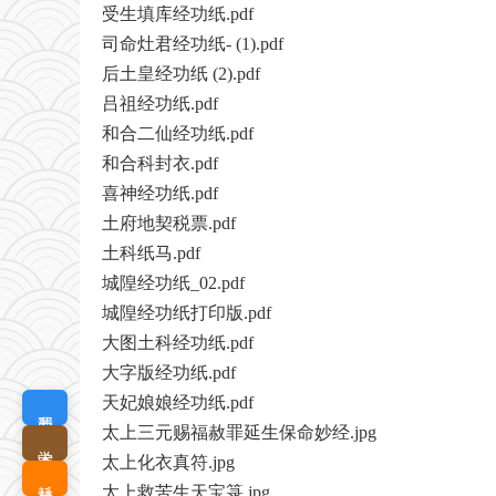
受生填库经功纸.pdf
司命灶君经功纸- (1).pdf
后土皇经功纸 (2).pdf
吕祖经功纸.pdf
和合二仙经功纸.pdf
和合科封衣.pdf
喜神经功纸.pdf
土府地契税票.pdf
土科纸马.pdf
城隍经功纸_02.pdf
城隍经功纸打印版.pdf
大图土科经功纸.pdf
大字版经功纸.pdf
天妃娘娘经功纸.pdf
我要定制
太上三元赐福赦罪延生保命妙经.jpg
学术查询
太上化衣真符.jpg
耗材优选
太上救苦生天宝箓.jpg