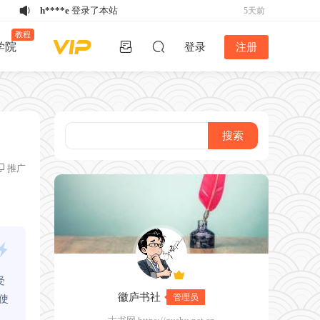
h****e
登录了本站
5天前
w*******
购买了资源
《备急灸方》结缘
6天前
教程
学院
登录
注册
活动
w*******
购买了资源
《备急灸方》结缘
6天前
活动
w*******
购买了资源
《备急灸方》结缘
6天前
活动
u*******
下载了资源
易排仿刻本排版
6天前
V4.2版丨2024年12月26日最新版！！
u*******
下载了资源
家谱排版软件谱公
1天前
英V5.2稳定版-不再更新
k*****5
登录了本站
4天前
w*******
购买了资源
《备急灸方》结缘
5天前
推广
活动
h****e
登录了本站
5天前
u*******
下载了资源
家谱排版软件谱公
5天前
英V5.2稳定版-不再更新
受
徽庐书社
管理员
使