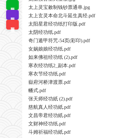
我要排版
太上灵宝敕制钱钞票通串.jpg
太上玄灵本命北斗延生真经.pdf
我要拼版
太阳星君经功纸打印版.pdf
我要搜书
太阴经功纸.pdf
奇门遁甲符咒-54页(彩印).pdf
女娲娘娘经功纸.pdf
如来佛祖经功纸 (2).pdf
寒衣经功纸2_副本.pdf
寒衣节经功纸.pdf
嶽府河桥津渡票.pdf
幡式.pdf
张天师经功紙 (2).pdf
慈航真人经功紙.pdf
文昌帝君经功紙.pdf
文财神经功纸.pdf
斗姆祈福经功紙.pdf