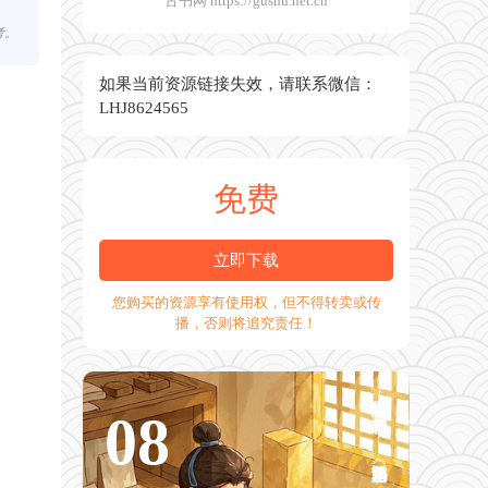
古书网 https://gushu.net.cn
考。
如果当前资源链接失效，请联系微信：
LHJ8624565
免费
立即下载
您购买的资源享有使用权，但不得转卖或传
播，否则将追究责任！
独立小楼风满袖，平林新月人归后。——南唐冯延巳《鹊踏枝》
08