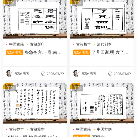
VIP
VIP
子部
子部
中医古籍
古籍影印
古籍版本
清代刻本
宋代刻本
清代文献
徽庐书社
备急灸方.一卷.南宋.
徽庐书社
了凡四训.明.袁了凡
闻人耆年.撰.上杭罗氏十瓣同
著.清光绪十五年湖北官书处刊
心兰室藏版.清光绪十六年影宋
本
刊本
徽庐书社
徽庐书社
2026-03-22
2026-03-02
VIP
VIP
子部
子部
古籍抄本
古籍校對
中医古籍
中医方剂
明代刻本
古籍善本