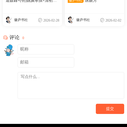
道餘錄+(明)姚廣孝撰+清初抄
徽庐书社
医眼方
本
徽庐书社
徽庐书社
2026-02-28
2026-02-02
评论
0
提交