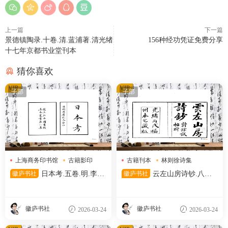
上一篇
下一篇
景德镇陶录.十卷.清.蓝浦著.清光绪
156种经功凭证免费分享
十七年京都书业堂刊本
猜你喜欢
VIP
VIP
子部
子部
上海商务印书馆
古籍影印
古籍刊本
林则徐诗集
日本考
清代刊本
徽庐书社
日本考.五卷.明.李言
徽庐书社
云左山房诗钞.八卷.
恭.撰.民国二十六年上海商务
清.林则徐撰.清光绪十二年福
印书馆影印明万历时期刊本.中
州云左山房刊本.天津图书馆藏
国国家图书馆藏
徽庐书社
徽庐书社
2026-03-24
2026-03-24