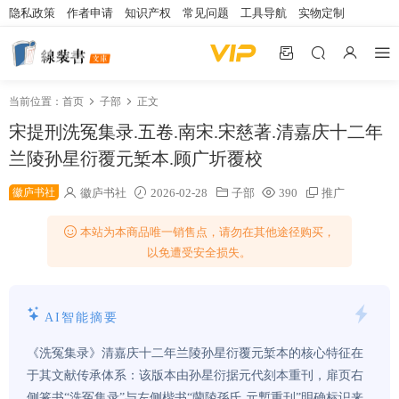
隐私政策
作者申请
知识产权
常见问题
工具导航
实物定制
当前位置：
首页
子部
正文
宋提刑洗冤集录.五卷.南宋.宋慈著.清嘉庆十二年
兰陵孙星衍覆元椠本.顾广圻覆校
徽庐书社
徽庐书社
2026-02-28
子部
390
推广
本站为本商品唯一销售点，请勿在其他途径购买，
以免遭受安全损失。
AI智能摘要
《洗冤集录》清嘉庆十二年兰陵孙星衍覆元椠本的核心特征在
于其文献传承体系：该版本由孙星衍据元代刻本重刊，扉页右
侧篆书“洗冤集录”与左侧楷书“蘭陵孫氏 元槧重刊”明确标识来