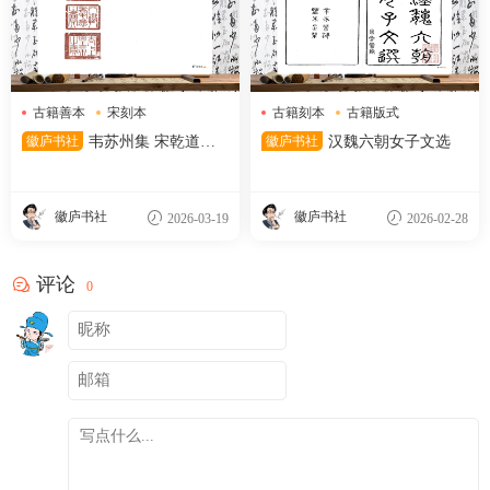
古籍善本
宋刻本
古籍刻本
古籍版式
韦苏州集
女子文选
徽庐书社
韦苏州集 宋乾道七
徽庐书社
汉魏六朝女子文选
年平江府学刻递修本
徽庐书社
徽庐书社
2026-03-19
2026-02-28
评论
0