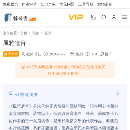
隐私政策
作者申请
知识产权
常见问题
工具导航
实物定制
当前位置：
首页
集部
正文
風雅遺音
徽庐书社
徽庐书社
2026-02-28
集部
319
推广
本站为本商品唯一销售点，请勿在其他途径购买，
以免遭受安全损失。
AI智能摘要
《風雅遺音》是宋代林正大所撰的隱括詞集，現存明刻本藏於
南京圖書館。該書以十五個詞調改寫李白、杜甫、蘇軾等十八
位作者的三十九篇名作，是宋代隱括文學的代表作品。此明刻
本行格疏朗，具有宋版遺風，但存在季氏本與黃跋本兩個版本