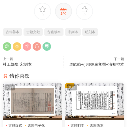
赏
0
0
古籍善本
古籍文献
古籍版本
宋刻本
明刻本
上一篇
下一篇
杜工部集 宋刻本
道餘錄+(明)姚廣孝撰+清初抄本
猜你喜欢
VIP
集部
集部
古籍版式
古籍电子化
古籍刻本
古籍版本