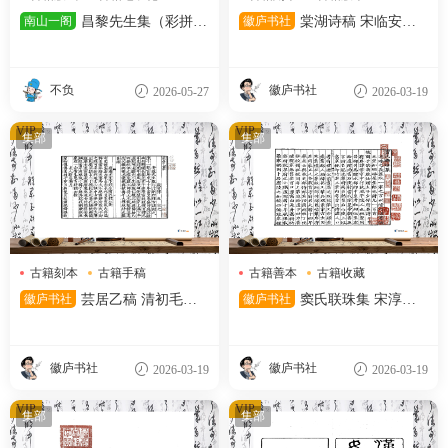
昌黎先生
宋代文献
南山一阁
昌黎先生集（彩拼未
徽庐书社
棠湖诗稿 宋临安府
去色）
陈宅书籍铺刻本
不负
徽庐书社
2026-05-27
2026-03-19
VIP
VIP
集部
集部
古籍刻本
古籍手稿
古籍善本
古籍收藏
古籍整理
古籍版式
徽庐书社
芸居乙稿 清初毛氏
徽庐书社
窦氏联珠集 宋淳熙
汲古阁影宋抄本
五年王崧刻本
徽庐书社
徽庐书社
2026-03-19
2026-03-19
VIP
VIP
集部
集部