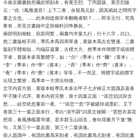
今南京圖書館所藏此明刻本，有黄丕烈、丁丙題跋。黄丕烈跋
云：“此《風雅遺音》上下二卷，余疑爲元刻，因其紙紋之闊而字
畫之古也。……此本殆從南宋本翻雕者耶？……即非元刊，究爲
希有，所見古書錄中定與稼軒詞争勝矣。”
兩部明刻相較，宛若同槧，兩書均半葉九行，行十八字，白口。
然二書版框不同，季氏本爲四周單邊，黄跋本爲左右雙邊。二書
版刻字體相似，均端莊凝重，古樸大方。然季本作簡體字或俗體
字者，黄跋本多爲繁體字，如：“尔”（季本）作 “爾”（黄本），
“斈”（季本）作“學”（黄本），“斉”（季本）作“齊”（黄本），
“斍”（季本）作“覺”（黄本）等等，不一而足。簡體字或俗體字
出現之繁密，爲季本一大突出特徵。
文字内容方面，黄跋本較季氏本多出甲子七夕林正大題識及嘉泰
甲子陳子式序。黄本内容完整，第十四葉正面：“添悲切試與含
愁……絃空絶忽窻前一夜。” “添悲”“忽”字被鏟掉成墨釘。又下
卷第三十一葉正面末行，李白“清平調”詞原文後闕：“雲想衣裳花
想容，春風拂槛露华濃。若非群玉山頭見，會向瑶臺月下逢”幾
句，又第三十一葉反面、第三十二葉俱逸。
前人題識中，有謂此書爲宋刻者，有謂此書爲元刻者，有謂此書