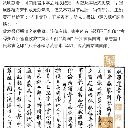
爲明刻者，可知此書版本之難以確定。今觀此本版式風貌、字體
風韻確有宋刊或元刻氣息，但又不可遽下結論，尚俟研討。正如
黄丕烈所言：“即非元刊，究爲希有，所見古書錄中定與稼軒詞争
勝矣。”
此本叠經明清名家收藏，流傳有緒。書中鈐有“張廷臣元忠印”“古
譚州袁卧雪廬收藏”“黄印丕烈”“蕘圃”“平江黄氏圖書”“嘉惠堂丁
氏藏書之印”“八千卷樓珍藏善本”等印。現藏南京圖書館。