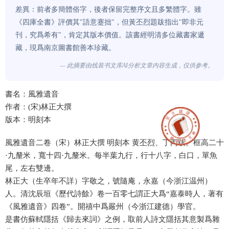
差異：前者多簡體俗字，後者保留完整序文且多繁體字。雖
《四庫全書》評價其"語意蹇拙"，但黃丕烈題跋指出"即非元
刊，究爲希有"，肯定其版本價值。該書經明清多位藏書家遞
藏，現爲南京圖書館善本珍藏。
— 此摘要由线装书文库AI分析文章内容生成，仅供参考。
書名：風雅遺音
作者：(宋)林正大撰
版本：明刻本
風雅遺音二卷（宋）林正大撰 明刻本 黄丕烈、丁丙跋。框高二十
·九釐米，寬十四·九釐米。每半葉九行，行十八字，白口，單魚
尾，左右雙邊。
林正大（生卒年不詳）字敬之，號隨庵，永嘉（今浙江温州）
人。清沈辰垣《歷代詩餘》卷一百零七謂正大爲“嘉泰時人，著有
《風雅遺音》四卷”。開禧中爲嚴州（今浙江建德）學官。
是書仿蘇軾隱括《歸去來詞》之例，取前人詩文隱括其意製爲雜