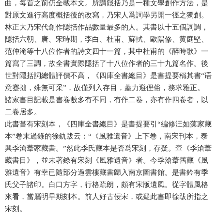
曲，每首之前仍全載本文。所謂隱括乃是一種文學創作方法，是
對原文進行高度概括後的改寫，乃宋人爲詞學另開一徑之獨創。
林正大乃宋代創作隱括作品數量最多的人。其書以十五個詞調，
隱括六朝、唐、宋時期，李白、杜甫、蘇軾、歐陽修、黄庭堅、
范仲淹等十八位作者的詩文四十一篇，其中杜甫的《醉時歌》一
篇寫了三調，故全書實際隱括了十八位作者的三十九篇名作。後
世對隠括詞總體評價不高，《四庫全書總目》是書提要稱其書“语
意蹇拙，殊無可采”，故僅列入存目，蓋力避俚俗，務求雅正。
諸家書目記載是書卷數多有不同，有作二卷，亦有作四卷者，以
二卷居多。
此書嘗有宋刻本，《四庫全書總目》是書提要引“編修汪如藻家藏
本”卷末過錄的徐釚跋云：“《風雅遺音》上下卷，南宋刊本，泰
興季滄葦家藏書。”然此季氏藏本是否爲宋刻，存疑。查《季滄葦
藏書目》，並未著錄有宋刻《風雅遺音》者。今季滄葦舊藏《風
雅遺音》有幸已隨部分過雲樓藏書歸入南京圖書館。是書鈐有季
氏父子諸印。白口方字，行格疏朗，頗有宋版遺風。從字體風格
來看，當屬明早期刻本。前人好古佞宋，或疑此書即徐跋所指之
宋刻。