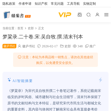
隐私政策
作者申请
知识产权
常见问题
工具导航
实物定制
当前位置：
首页
史部
正文
梦粱录.二十卷.宋.吴自牧.撰.清末刊本
徽庐书社
徽庐书社
2026-02-17
史部
348
推广
注意：本站为本商品唯一销售点，请勿在其他途径
购买，以免遭受安全损失。
AI智能摘要
《梦粱录》为宋代吴自牧所撰二十卷笔记著作，系统记载南宋
临安的岁时风俗、城市建制与社会生活细节，清末刊本保留了
原书的文献结构与文本特征，是研究宋代市民生活与都城文化
的重要史料，其内容与体例对了解南宋社会具有直接参考价