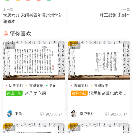
上一篇
下一篇
大唐六典 宋绍兴四年温州州学刻
杜工部集 宋刻本
递修本
猜你喜欢
VIP
史部
史部
历史文献
古籍文献
史记
古籍文献
古籍版本
宋代典籍
南山一阁
史记 姜立纲
徽庐书社
汉丞相诸葛忠武侯传
宋刻本
不负
徽庐书社
2026-05-27
2026-05-17
VIP
VIP
史部
史部