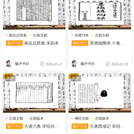
南岳总胜集
古籍文献
光绪刊本
古籍文献
古籍版本
工艺典籍
徽庐书社
南岳总胜集 宋刻本
徽庐书社
景德镇陶录.十卷.清.
蓝浦著.清光绪十七年京都书业
堂刊本
徽庐书社
徽庐书社
2026-05-17
2026-02-28
VIP
VIP
史部
史部
古籍文献
古籍版本
佛经文献
古籍版本
宋刻本
大唐西域记
徽庐书社
大唐六典 宋绍兴四
徽庐书社
大唐西域记 宋绍兴
年温州州学刻递修本
二年王永从刻安吉州思溪法宝