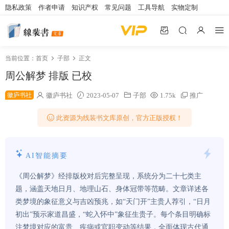
隐私政策
作者申请
知识产权
常见问题
工具导航
实物定制
当前位置：
首页
子部
正文
周公解梦 排版 已校
徽庐书社
徽庐书社
2023-05-07
子部
1.75k
推广
此资源为线装书文库原创，官方正版授权！
AI智能摘要
《周公解梦》经排版校对后完整呈现，系统分为二十七类主
题，涵盖天地日月、地理山石、身体冠带等范畴。文章详述各
类梦境的象征意义与吉凶预兆，如“天门开”主贵人荐引，“日月
初出”预示家道昌盛，“蛇入怀中”象征生贵子。每个条目明确标
注梦境对应的富贵、疾病或官职变动等结果，全面体现古代通