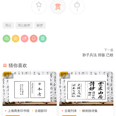
赏
1
1
周公
周公解梦
解梦
下一篇
孙子兵法 排版 已校
猜你喜欢
VIP
VIP
子部
子部
上海商务印书馆
古籍影印
古籍刊本
林则徐诗集
日本考
清代刊本