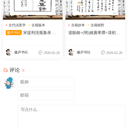
古代法医学
古籍版本
古籍抄本
古籍校對
孙星衍
明代刻本
徽庐书社
宋提刑洗冤集录.五
道餘錄+(明)姚廣孝撰+清初抄
卷.南宋.宋慈著.清嘉庆十二年
本
兰陵孙星衍覆元椠本.顾广圻覆
校
徽庐书社
徽庐书社
2026-02-28
2026-02-28
评论
0