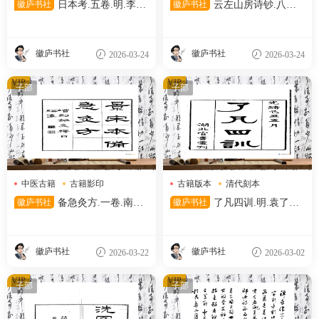
徽庐书社
日本考.五卷.明.李言
徽庐书社
云左山房诗钞.八卷.
恭.撰.民国二十六年上海商务
清.林则徐撰.清光绪十二年福
印书馆影印明万历时期刊本.中
州云左山房刊本.天津图书馆藏
国国家图书馆藏
徽庐书社
徽庐书社
2026-03-24
2026-03-24
VIP
VIP
子部
子部
中医古籍
古籍影印
古籍版本
清代刻本
宋代刻本
清代文献
徽庐书社
备急灸方.一卷.南宋.
徽庐书社
了凡四训.明.袁了凡
闻人耆年.撰.上杭罗氏十瓣同
著.清光绪十五年湖北官书处刊
心兰室藏版.清光绪十六年影宋
本
刊本
徽庐书社
徽庐书社
2026-03-22
2026-03-02
VIP
VIP
子部
子部