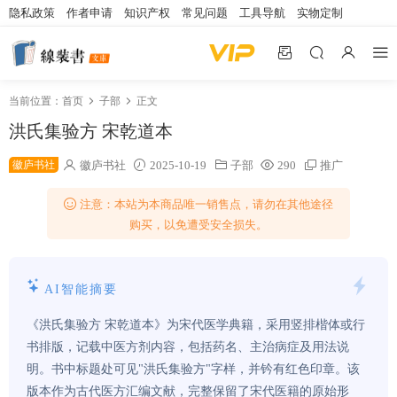
隐私政策
作者申请
知识产权
常见问题
工具导航
实物定制
当前位置：
首页
子部
正文
洪氏集验方 宋乾道本
徽庐书社
徽庐书社
2025-10-19
子部
290
推广
注意：本站为本商品唯一销售点，请勿在其他途径
购买，以免遭受安全损失。
AI智能摘要
《洪氏集验方 宋乾道本》为宋代医学典籍，采用竖排楷体或行
书排版，记载中医方剂内容，包括药名、主治病症及用法说
明。书中标题处可见"洪氏集验方"字样，并钤有红色印章。该
版本作为古代医方汇编文献，完整保留了宋代医籍的原始形