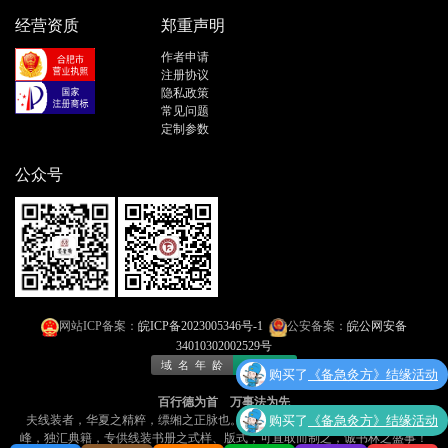
经营资质
郑重声明
作者申请
注册协议
隐私政策
常见问题
定制参数
公众号
网站ICP备案：
皖ICP备2023005346号-1
公安备案：
皖公网安备
34010302002529号
购买了
《备急灸方》结缘活动
百行德为首 万事法为先
购买了
《备急灸方》结缘活动
夫线装者，华夏之精粹，缥缃之正脉也​​。今有「线装书文库」者，乃​​网海孤
峰，独汇典籍​​，专供线装书册之式样、版式，可​​直取而制之​​，诚书林之盛事！