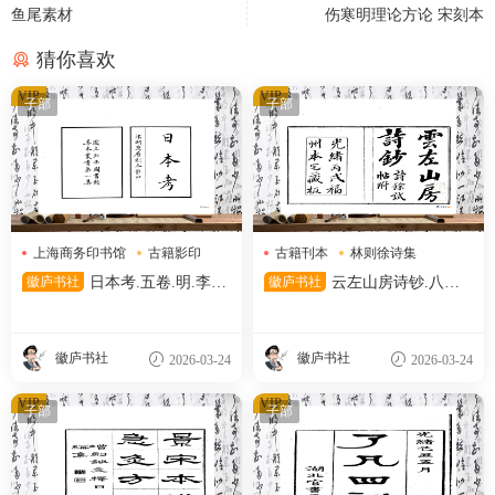
鱼尾素材
伤寒明理论方论 宋刻本
猜你喜欢
VIP
VIP
子部
子部
上海商务印书馆
古籍影印
古籍刊本
林则徐诗集
日本考
清代刊本
徽庐书社
日本考.五卷.明.李言
徽庐书社
云左山房诗钞.八卷.
恭.撰.民国二十六年上海商务
清.林则徐撰.清光绪十二年福
印书馆影印明万历时期刊本.中
州云左山房刊本.天津图书馆藏
国国家图书馆藏
徽庐书社
徽庐书社
2026-03-24
2026-03-24
VIP
VIP
子部
子部