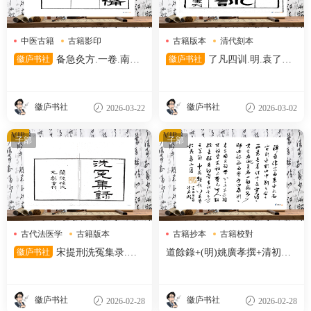
中医古籍
古籍影印
古籍版本
清代刻本
宋代刻本
清代文献
徽庐书社
备急灸方.一卷.南宋.
徽庐书社
了凡四训.明.袁了凡
闻人耆年.撰.上杭罗氏十瓣同
著.清光绪十五年湖北官书处刊
心兰室藏版.清光绪十六年影宋
本
刊本
徽庐书社
徽庐书社
2026-03-22
2026-03-02
VIP
VIP
子部
子部
古代法医学
古籍版本
古籍抄本
古籍校對
孙星衍
明代刻本
徽庐书社
宋提刑洗冤集录.五
道餘錄+(明)姚廣孝撰+清初抄
卷.南宋.宋慈著.清嘉庆十二年
本
兰陵孙星衍覆元椠本.顾广圻覆
校
徽庐书社
徽庐书社
2026-02-28
2026-02-28