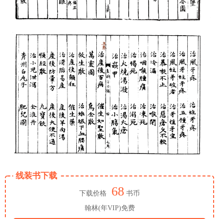
线装书下载
68
下载价格
书币
翰林(年VIP)免费