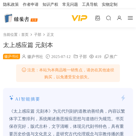
隐私政策
作者申请
知识产权
常见问题
工具导航
实物定制
当前位置：
首页
子部
正文
太上感应篇 元刻本
徽庐书社
徽庐书社
2025-07-12
子部
419
推广
注意：本站为本商品唯一销售点，请勿在其他途径
购买，以免遭受安全损失。
AI智能摘要
《太上感应篇 元刻本》为元代刊刻的道教劝善经典，内容以繁
体字工整排列，系统阐述善恶报应思想与道德行为规范。书页
保存完好，版式古朴，文字清晰，体现元代刻书特色，具有重
要历史价值与文化意义，是研究古代伦理观念与宗教传播的重