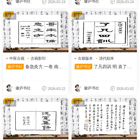
徽庐书社
徽庐书社
2026-03-24
2026-03-24
VIP
VIP
子部
子部
中医古籍
古籍影印
古籍版本
清代刻本
宋代刻本
清代文献
徽庐书社
备急灸方.一卷.南宋.
徽庐书社
了凡四训.明.袁了凡
闻人耆年.撰.上杭罗氏十瓣同
著.清光绪十五年湖北官书处刊
心兰室藏版.清光绪十六年影宋
本
刊本
徽庐书社
徽庐书社
2026-03-22
2026-03-02
VIP
VIP
子部
子部