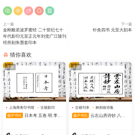
上一篇
下一篇
金刚般若波罗蜜经 二十世纪七十
针灸四书 元至大刻本
年代影印元至正元年刘觉广江陵刊
经所刻朱墨套印本
猜你喜欢
VIP
VIP
子部
子部
上海商务印书馆
古籍影印
古籍刊本
林则徐诗集
日本考
清代刊本
徽庐书社
日本考.五卷.明.李言
徽庐书社
云左山房诗钞.八卷.
恭.撰.民国二十六年上海商务
清.林则徐撰.清光绪十二年福
印书馆影印明万历时期刊本.中
州云左山房刊本.天津图书馆藏
国国家图书馆藏