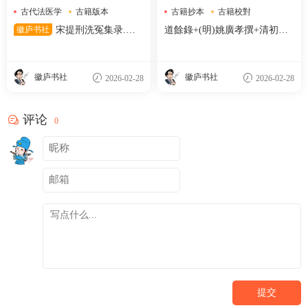
古代法医学
古籍版本
古籍抄本
古籍校對
孙星衍
明代刻本
徽庐书社
宋提刑洗冤集录.五
道餘錄+(明)姚廣孝撰+清初抄
卷.南宋.宋慈著.清嘉庆十二年
本
兰陵孙星衍覆元椠本.顾广圻覆
校
徽庐书社
徽庐书社
2026-02-28
2026-02-28
评论
0
提交