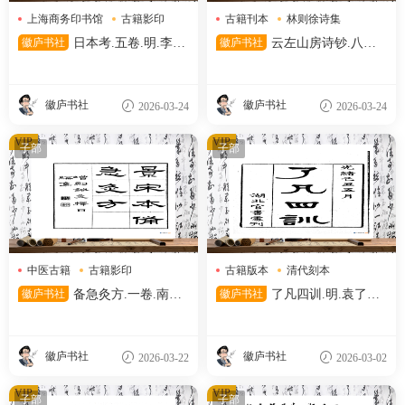
上海商务印书馆
古籍影印
古籍刊本
林则徐诗集
日本考
清代刊本
徽庐书社
日本考.五卷.明.李言
徽庐书社
云左山房诗钞.八卷.
恭.撰.民国二十六年上海商务
清.林则徐撰.清光绪十二年福
印书馆影印明万历时期刊本.中
州云左山房刊本.天津图书馆藏
国国家图书馆藏
徽庐书社
徽庐书社
2026-03-24
2026-03-24
VIP
VIP
子部
子部
中医古籍
古籍影印
古籍版本
清代刻本
宋代刻本
清代文献
徽庐书社
备急灸方.一卷.南宋.
徽庐书社
了凡四训.明.袁了凡
闻人耆年.撰.上杭罗氏十瓣同
著.清光绪十五年湖北官书处刊
心兰室藏版.清光绪十六年影宋
本
刊本
徽庐书社
徽庐书社
2026-03-22
2026-03-02
VIP
VIP
子部
子部