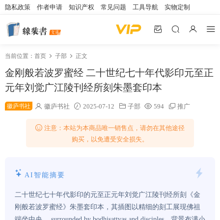
隐私政策
作者申请
知识产权
常见问题
工具导航
实物定制
当前位置：
首页
子部
正文
金刚般若波罗蜜经 二十世纪七十年代影印元至正
元年刘觉广江陵刊经所刻朱墨套印本
徽庐书社
徽庐书社
2025-07-12
子部
594
推广
注意：本站为本商品唯一销售点，请勿在其他途径
购买，以免遭受安全损失。
AI智能摘要
二十世纪七十年代影印的元至正元年刘觉广江陵刊经所刻《金
刚般若波罗蜜经》朱墨套印本，其插图以精细的刻工展现佛祖
端坐中央， surrounded by bodhisattvas and disciples，背景布满小