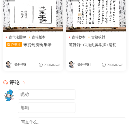
古代法医学
古籍版本
古籍抄本
古籍校對
孙星衍
明代刻本
徽庐书社
宋提刑洗冤集录.五
道餘錄+(明)姚廣孝撰+清初抄
卷.南宋.宋慈著.清嘉庆十二年
本
兰陵孙星衍覆元椠本.顾广圻覆
校
徽庐书社
徽庐书社
2026-02-28
2026-02-28
评论
0