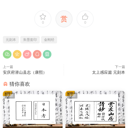
赏
0
0
元刻本
朱墨套印
金刚经
上一篇
下一篇
安庆府潜山县志（康熙）
太上感应篇 元刻本
猜你喜欢
VIP
VIP
子部
子部