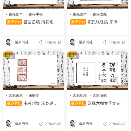
古籍刻本
古籍手稿
古籍善本
古籍收藏
古籍整理
古籍版式
徽庐书社
芸居乙稿 清初毛氏
徽庐书社
窦氏联珠集 宋淳熙
汲古阁影宋抄本
五年王崧刻本
徽庐书社
徽庐书社
2026-03-19
2026-03-19
VIP
VIP
集部
集部
古籍善本
宋刻本
古籍刻本
古籍版式
韦苏州集
女子文选
徽庐书社
韦苏州集 宋乾道七
徽庐书社
汉魏六朝女子文选
年平江府学刻递修本
徽庐书社
徽庐书社
2026-03-19
2026-02-28