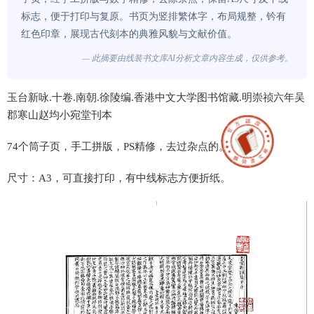
标志，便于打印与复原。书页为竖排繁体字，布局规整，钤有
红色印章，展现古代刻本的典雅风貌与文献价值。
— 此摘要由线装书文库AI分析文章内容生成，仅供参考。
玉台新咏.十卷.南朝.徐陵编.香港中文大学图书馆藏.明崇祯六年吴
郡寒山赵均小宛堂刊本
74个筒子页，手工拼版，PS精修，去过杂点的。
尺寸：A3，可直接打印，有中线标志方便折纸。