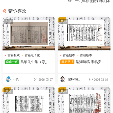
靖二十九年顧從德影宋刻本
猜你喜欢
VIP
集部
集部
古籍版式
古籍电子化
古籍刻本
古籍版本
昌黎先生
宋代文献
南山一阁
昌黎先生集（彩拼未
徽庐书社
棠湖诗稿 宋临安府
去色）
陈宅书籍铺刻本
不负
徽庐书社
2026-05-27
2026-03-19
VIP
VIP
集部
集部