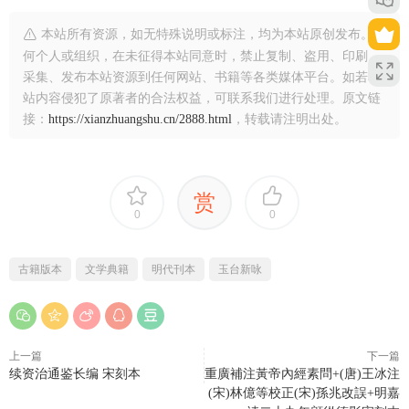
本站所有资源，如无特殊说明或标注，均为本站原创发布。任
何个人或组织，在未征得本站同意时，禁止复制、盗用、印刷、
采集、发布本站资源到任何网站、书籍等各类媒体平台。如若本
站内容侵犯了原著者的合法权益，可联系我们进行处理。原文链
接：
https://xianzhuangshu.cn/2888.html
，转载请注明出处。
赏
0
0
古籍版本
文学典籍
明代刊本
玉台新咏
上一篇
下一篇
续资治通鉴长编 宋刻本
重廣補注黃帝內經素問+(唐)王冰注
(宋)林億等校正(宋)孫兆改誤+明嘉