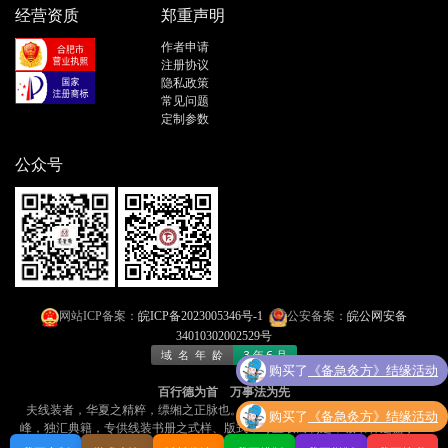
经营资质
郑重声明
作者申请
注册协议
隐私政策
常见问题
定制参数
公众号
网站ICP备案：
皖ICP备2023005346号-1
公安备案：
皖公网安备
34010302002529号
购买了
《备急灸方》结缘活动
百行德为首 万事法为先
夫线装者，华夏之精粹，缥缃之正脉也​​。今有「线装书文库」者，乃​​网海孤
购买了
《备急灸方》结缘活动
峰，独汇典籍​​，专供线装书册之式样、版式，可​​直取而制之​​，诚书林之盛事！