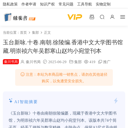
隐私政策
作者申请
知识产权
常见问题
工具导航
实物定制
当前位置：
首页
集部
正文
玉台新咏.十卷.南朝.徐陵编.香港中文大学图书馆
藏.明崇祯六年吴郡寒山赵均小宛堂刊本
秦川书局
秦川书局
2025-06-29
集部
419
推广
注意：本站为本商品唯一销售点，请勿在其他途径
购买，以免遭受安全损失。
AI智能摘要
《玉台新咏》十卷由南朝徐陵编纂，现藏于香港中文大学图书
馆，为明崇祯六年吴郡寒山赵均小宛堂刊本。该版本共74个筒
子页，经手工拼版与数字精修，去除杂点，保留A3尺寸及中线