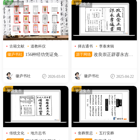
免费
VIP
资源集市
资源集市
古籍文献
道教科仪
择吉通书
李泰来辑
道教符箓
清宣统石印本
徽庐书社
156种经功凭证免费
源于网络
改良崇正辟谬永吉通
分享
书 (季奉来) )
徽庐书社
徽庐书社
2026-03-01
2025-04-22
VIP
VIP
资源集市
资源集市
传统文化
地方志书
丧葬禁忌
五行安葬
风水地理
安葬吉日