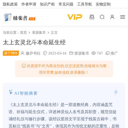
隐私政策
作者申请
知识产权
常见问题
工具导航
实物定制
当前位置：
首页
资源集市
正文
太上玄灵北斗本命延生经
源于网络
徽庐书社
2025-03-16
资源集市
747
推广
此资源不作为商业目的,仅交流使用,价格展示为整
理辛苦费,如有侵权,联系删除！
AI智能摘要
《太上玄灵北斗本命延生经》是一部道教经典，内容涵盖咒
语、祈福与延生仪式，详述神灵仙人名号及其职责，规范信徒
诵经礼仪与修行步骤。该经以竖排文字呈现于线装古籍中，书
页标注“线装书”与“文库”，体现其作为传统文献的庄重性，反映