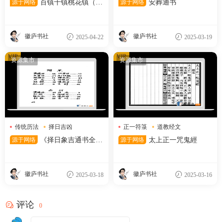
源于网络
百镇千镇桃花镇（12
源于网络
安葬通书
5筒子页）
徽庐书社
徽庐书社
2025-04-22
2025-03-19
VIP
VIP
资源集市
资源集市
传统历法
择日吉凶
正一符箓
道教经文
黄道吉日
驱邪咒语
源于网络
《择日象吉通书全
源于网络
太上正一咒鬼經
集》
徽庐书社
徽庐书社
2025-03-18
2025-03-16
评论
0