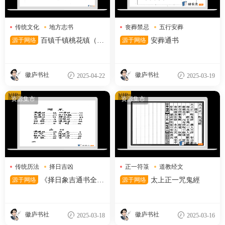
传统文化
地方志书
丧葬禁忌
五行安葬
风水地理
安葬吉日
源于网络
百镇千镇桃花镇（12
源于网络
安葬通书
5筒子页）
徽庐书社
徽庐书社
2025-04-22
2025-03-19
VIP
VIP
资源集市
资源集市
传统历法
择日吉凶
正一符箓
道教经文
黄道吉日
驱邪咒语
源于网络
《择日象吉通书全
源于网络
太上正一咒鬼經
集》
徽庐书社
徽庐书社
2025-03-18
2025-03-16