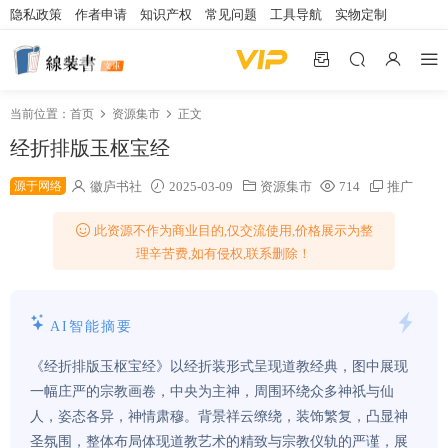
隐私政策
作者申请
知识产权
常见问题
工具导航
实物定制
当前位置：
首页
资源集市
正文
经折排版玉枢宝经
源于网络
徽庐书社
2025-03-09
资源集市
714
推广
此资源不作为商业目的,仅交流使用,价格展示为整
理辛苦费,如有侵权,联系删除！
AI智能摘要
《经折排版玉枢宝经》以经折装形式呈现道教经典，图中展现
一幅庄严的宗教画卷，中央为主神，周围环绕众多神祇与仙
人，姿态各异，神情肃穆。背景祥云缭绕，装饰繁复，凸显神
圣氛围，整体布局体现道教艺术的精致与宗教仪轨的严谨，展