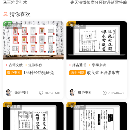
马王堆导引术
先天清微传度分环饮丹诸雷符篆
猜你喜欢
免费
VIP
资源集市
资源集市
古籍文献
道教科仪
择吉通书
李泰来辑
道教符箓
清宣统石印本
徽庐书社
156种经功凭证免费
源于网络
改良崇正辟谬永吉通
分享
书 (季奉来) )
徽庐书社
徽庐书社
2026-03-01
2025-04-22
VIP
VIP
资源集市
资源集市