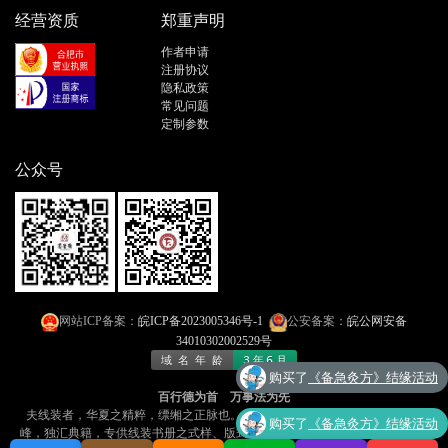
经营资质
郑重声明
作者申请
注册协议
隐私政策
常见问题
定制参数
公众号
网站ICP备案：
皖ICP备2023005346号-1
公安备案：
皖公网安备
34010302002529号
购买了
《备急灸方》结缘活动
百行德为首 万事法为先
夫线装者，华夏之精粹，缥缃之正脉也​​。今有「线装书文库」者，乃​​网海孤
购买了
《备急灸方》结缘活动
峰，独汇典籍​​，专供线装书册之式样、版式，可​​直取而制之​​，诚书林之盛事！