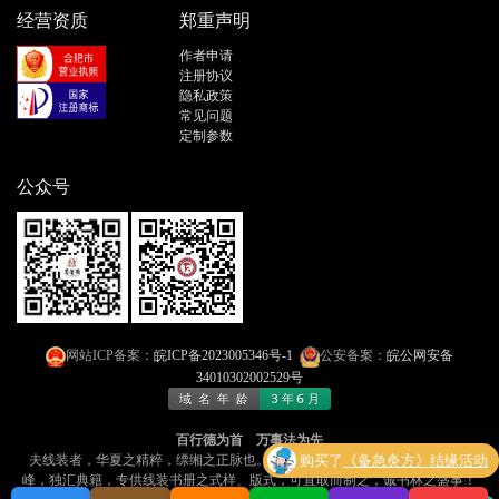
经营资质
郑重声明
作者申请
注册协议
隐私政策
常见问题
定制参数
公众号
网站ICP备案：
皖ICP备2023005346号-1
公安备案：
皖公网安备
34010302002529号
百行德为首 万事法为先
夫线装者，华夏之精粹，缥缃之正脉也​​。今有「线装书文库」者，乃​​网海孤
购买了
《备急灸方》结缘活动
峰，独汇典籍​​，专供线装书册之式样、版式，可​​直取而制之​​，诚书林之盛事！