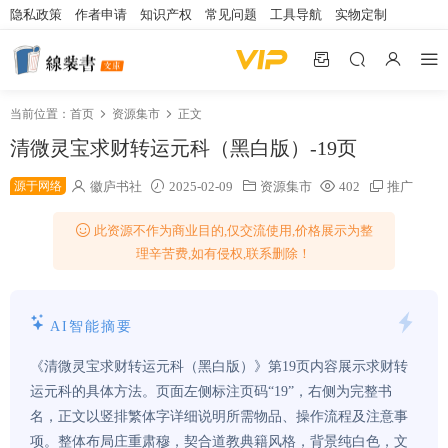
隐私政策
作者申请
知识产权
常见问题
工具导航
实物定制
当前位置：
首页
资源集市
正文
清微灵宝求财转运元科（黑白版）-19页
源于网络
徽庐书社
2025-02-09
资源集市
402
推广
此资源不作为商业目的,仅交流使用,价格展示为整
理辛苦费,如有侵权,联系删除！
AI智能摘要
《清微灵宝求财转运元科（黑白版）》第19页内容展示求财转
运元科的具体方法。页面左侧标注页码“19”，右侧为完整书
名，正文以竖排繁体字详细说明所需物品、操作流程及注意事
项。整体布局庄重肃穆，契合道教典籍风格，背景纯白色，文