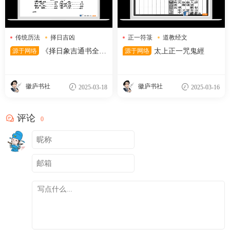
传统历法
择日吉凶
正一符箓
道教经文
黄道吉日
驱邪咒语
源于网络
《择日象吉通书全
源于网络
太上正一咒鬼經
集》
徽庐书社
徽庐书社
2025-03-18
2025-03-16
评论
0