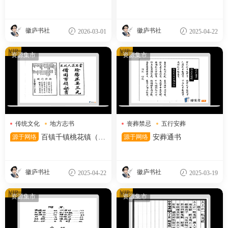
分享
书 (季奉来) )
徽庐书社
徽庐书社
2026-03-01
2025-04-22
VIP
VIP
资源集市
资源集市
传统文化
地方志书
丧葬禁忌
五行安葬
风水地理
安葬吉日
源于网络
百镇千镇桃花镇（12
源于网络
安葬通书
5筒子页）
徽庐书社
徽庐书社
2025-04-22
2025-03-19
VIP
VIP
资源集市
资源集市