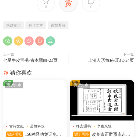
赏
0
0
求财转运
科仪文本
道教典籍
上一篇
下一篇
七星牛皮宝书-古本黑白-23页
上清人形符秘-现代-24页
猜你喜欢
免费
VIP
资源集市
资源集市
古籍文献
道教科仪
择吉通书
李泰来辑
道教符箓
清宣统石印本
徽庐书社
156种经功凭证免费
源于网络
改良崇正辟谬永吉通