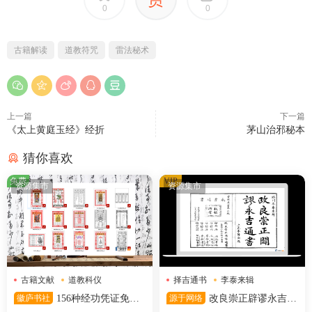
0
0
古籍解读
道教符咒
雷法秘术
上一篇
下一篇
《太上黄庭玉经》经折
茅山治邪秘本
猜你喜欢
免费
VIP
资源集市
资源集市
古籍文献
道教科仪
择吉通书
李泰来辑
道教符箓
清宣统石印本
徽庐书社
156种经功凭证免费
源于网络
改良崇正辟谬永吉通