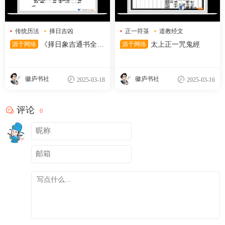
传统历法
择日吉凶
正一符箓
道教经文
黄道吉日
驱邪咒语
源于网络
《择日象吉通书全
源于网络
太上正一咒鬼經
集》
徽庐书社
徽庐书社
2025-03-18
2025-03-16
评论
0