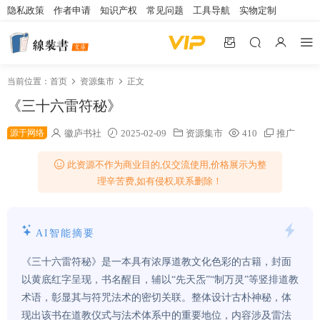
隐私政策
作者申请
知识产权
常见问题
工具导航
实物定制
当前位置：
首页
资源集市
正文
《三十六雷符秘》
源于网络
徽庐书社
2025-02-09
资源集市
410
推广
此资源不作为商业目的,仅交流使用,价格展示为整
理辛苦费,如有侵权,联系删除！
AI智能摘要
《三十六雷符秘》是一本具有浓厚道教文化色彩的古籍，封面
以黄底红字呈现，书名醒目，辅以“先天炁”“制万灵”等竖排道教
术语，彰显其与符咒法术的密切关联。整体设计古朴神秘，体
现出该书在道教仪式与法术体系中的重要地位，内容涉及雷法