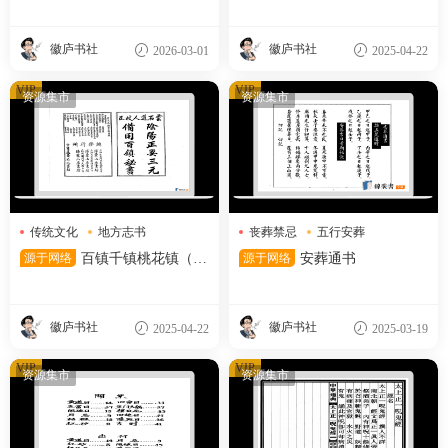
分享
书 (季奉来) )
徽庐书社
徽庐书社
2026-03-01
2025-04-22
VIP
VIP
资源集市
资源集市
传统文化
地方志书
丧葬禁忌
五行安葬
风水地理
安葬吉日
源于网络
百镇千镇桃花镇（12
源于网络
安葬通书
5筒子页）
徽庐书社
徽庐书社
2025-04-22
2025-03-19
VIP
VIP
资源集市
资源集市