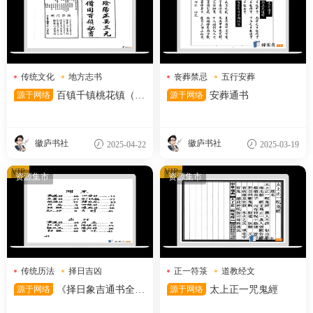
传统文化
地方志书
丧葬禁忌
五行安葬
风水地理
安葬吉日
源于网络
百镇千镇桃花镇（12
源于网络
安葬通书
5筒子页）
徽庐书社
徽庐书社
2025-04-22
2025-03-19
VIP
VIP
资源集市
资源集市
传统历法
择日吉凶
正一符箓
道教经文
黄道吉日
驱邪咒语
源于网络
《择日象吉通书全
源于网络
太上正一咒鬼經
集》