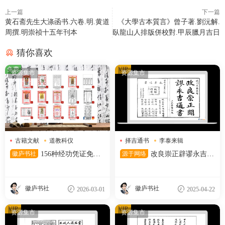
上一篇
下一篇
黄石斋先生大涤函书.六卷.明.黄道
《大學古本質言》曾子著.劉沅解.
周撰.明崇祯十五年刊本
臥龍山人排版併校對.甲辰臘月吉日
猜你喜欢
免费
VIP
资源集市
资源集市
古籍文献
道教科仪
择吉通书
李泰来辑
道教符箓
清宣统石印本
徽庐书社
156种经功凭证免费
源于网络
改良崇正辟谬永吉通
分享
书 (季奉来) )
徽庐书社
徽庐书社
2026-03-01
2025-04-22
VIP
VIP
资源集市
资源集市