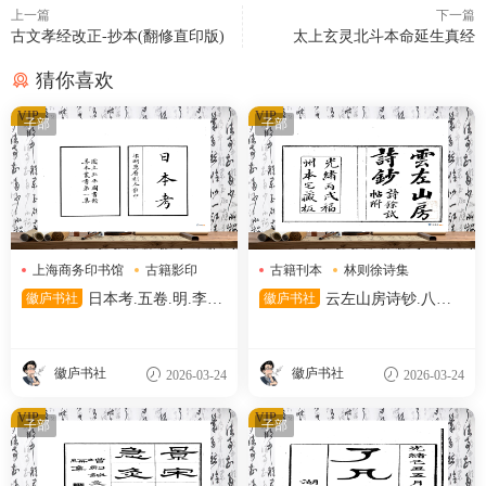
上一篇
下一篇
古文孝经改正-抄本(翻修直印版)
太上玄灵北斗本命延生真经
猜你喜欢
VIP
VIP
子部
子部
上海商务印书馆
古籍影印
古籍刊本
林则徐诗集
日本考
清代刊本
徽庐书社
日本考.五卷.明.李言
徽庐书社
云左山房诗钞.八卷.
恭.撰.民国二十六年上海商务
清.林则徐撰.清光绪十二年福
印书馆影印明万历时期刊本.中
州云左山房刊本.天津图书馆藏
国国家图书馆藏
徽庐书社
徽庐书社
2026-03-24
2026-03-24
VIP
VIP
子部
子部