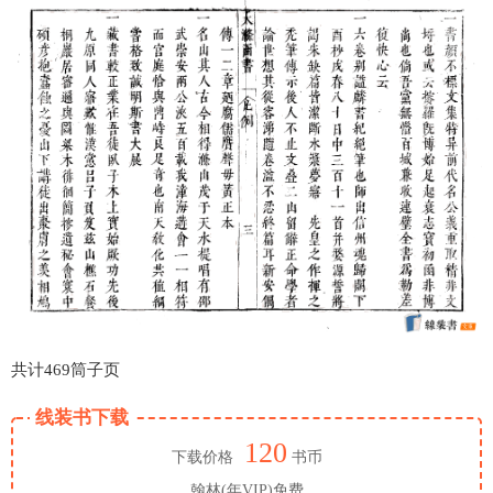
共计469筒子页
线装书下载
120
下载价格
书币
翰林(年VIP)免费