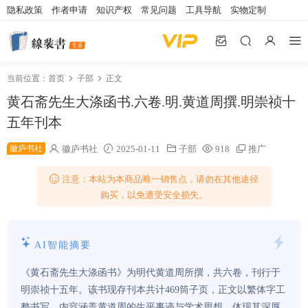
隐私政策
作者申请
知识产权
常见问题
工具导航
实物定制
当前位置：
首页
子部
正文
黄石斋先生大涤函书.六卷.明.黄道周撰.明崇祯十
五年刊本
徽庐书社
徽庐书社
2025-01-11
子部
918
推广
注意：本站为本商品唯一销售点，请勿在其他途径
购买，以免遭受安全损失。
AI智能摘要
《黄石斋先生大涤函书》为明代黄道周所撰，共六卷，刊行于
明崇祯十五年。该书现存刊本共计469筒子页，正文以繁体字工
整书写，内容涵盖黄道周的生平事迹与学术思想，体现其深厚