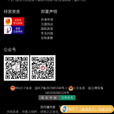
经营资质
郑重声明
作者申请
注册协议
隐私政策
常见问题
定制参数
公众号
网站ICP备案：
皖ICP备2023005346号-1
公安备案：
皖公网安备
34010302002529号
百行德为首 万事法为先
购买了
《备急灸方》结缘活动
夫线装者，华夏之精粹，缥缃之正脉也​​。今有「线装书文库」者，乃​​网海孤