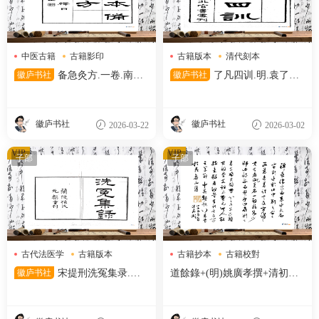
中医古籍
古籍影印
古籍版本
清代刻本
宋代刻本
清代文献
徽庐书社
备急灸方.一卷.南宋.
徽庐书社
了凡四训.明.袁了凡
闻人耆年.撰.上杭罗氏十瓣同
著.清光绪十五年湖北官书处刊
心兰室藏版.清光绪十六年影宋
本
刊本
徽庐书社
徽庐书社
2026-03-22
2026-03-02
VIP
VIP
子部
子部
古代法医学
古籍版本
古籍抄本
古籍校對
孙星衍
明代刻本
徽庐书社
宋提刑洗冤集录.五
道餘錄+(明)姚廣孝撰+清初抄
卷.南宋.宋慈著.清嘉庆十二年
本
兰陵孙星衍覆元椠本.顾广圻覆
校