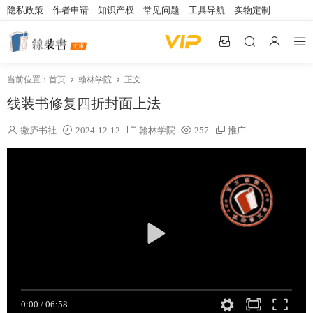
隐私政策
作者申请
知识产权
常见问题
工具导航
实物定制
当前位置：
首页
翰林学院
正文
线装书修复四折封面上法
徽庐书社
2024-12-12
翰林学院
257
推广
0:00
/
06:58